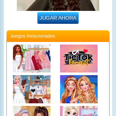
JUGAR AHORA
Juegos Relacionados