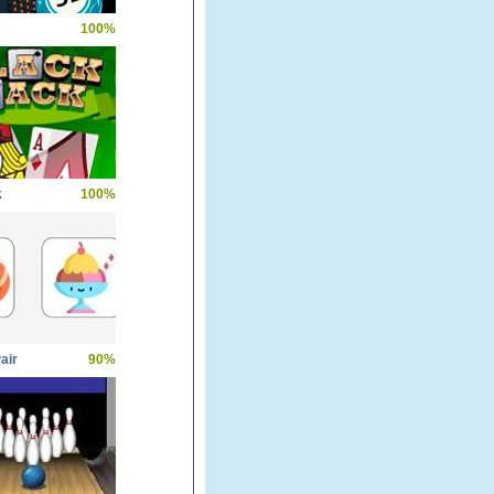
100%
k
100%
air
90%