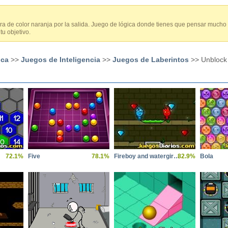
ra de color naranja por la salida. Juego de lógica donde tienes que pensar mucho
u objetivo.
ica
>>
Juegos de Inteligencia
>>
Juegos de Laberintos
>> Unblock 
72.1%
Five
78.1%
Fireboy and watergirl 5 elements
82.9%
Bola