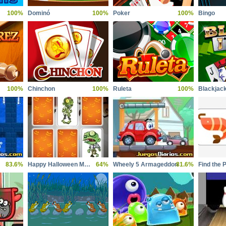
100%
Dominó
100%
Poker
100%
Bingo
100%
Chinchon
100%
Ruleta
100%
Blackjac
83.6%
Happy Halloween Memory
64%
Wheely 5 Armageddon
81.6%
Find the P