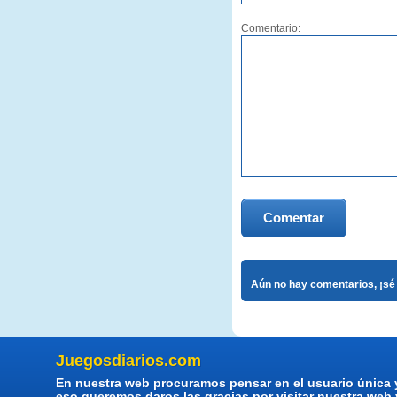
Comentario:
Comentar
Aún no hay comentarios, ¡sé 
Juegosdiarios.com
En nuestra web procuramos pensar en el usuario única 
eso queremos daros las gracias por visitar nuestra web