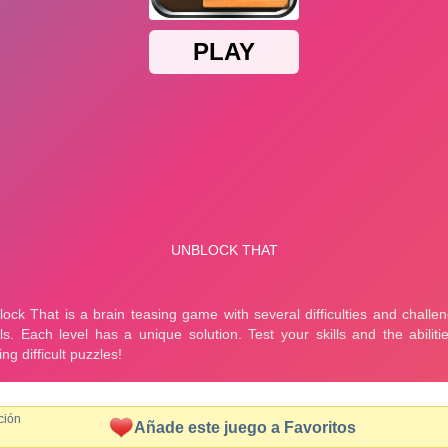
ción
Añade este juego a Favoritos