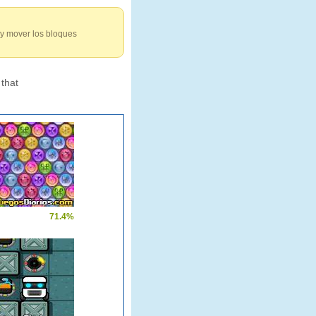
 y mover los bloques
that
71.4%