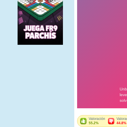
Valoración
Valora
55.2%
44.8%