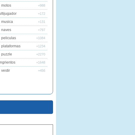
 motos
+988
ltijugador
+172
 musica
+131
 naves
+797
 peliculas
+1084
 plataformas
+1234
 puzzle
+2270
ngrientos
+1648
vestir
+456