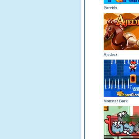
Parchís
Ajedrez
Monster Bark