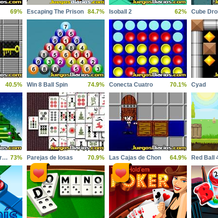
69%
Escaping The Prison
84.7%
Isoball 2
62%
40.5%
Win 8 Ball Spin
74.9%
Conecta Cuatro
70.1%
Cyad
Light Up the Xmas Tree
73%
Parejas de losas
70.9%
Las Cajas de Chon
64.9%
Red Ball 