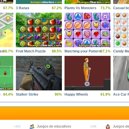
67.7%
3 Ranas
67.2%
Plants Vs Monsters
73.7%
Casual b
ess
86.7%
Fruit Match Puzzle
88.5%
Matching your Pattern
87.1%
Candy Ma
e
84.4%
Stalker Strike
90%
Happy Wheels
61.9%
Ace Car 
Juegos de educativos
Juegos de
+355
+296