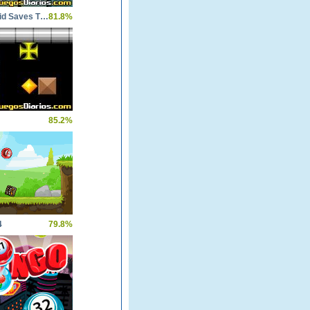
Cube Droid Saves The Galaxy
81.8%
85.2%
4
79.8%