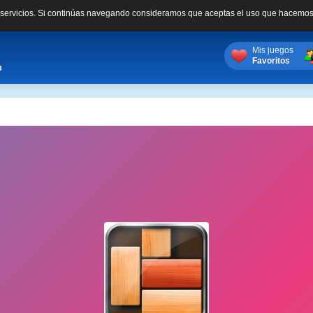
s servicios. Si continúas navegando consideramos que aceptas el uso que hacemos
Mis juegos
Favoritos
m