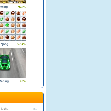
owling
75.8%
hjong
57.4%
Racing
90%
 lucha
+652