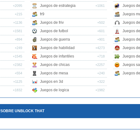
Juegos de estrategia
Juegos de
+2095
+1061
fr9
Juegos mu
+215
Juegos de friv
Juegos de
+1136
+502
Juegos de futbol
Juegos de
+1581
+601
Juegos de guerra
Juegos de
+894
+901
Juegos de habilidad
Juegos de
+249
+4273
Juegos de infantiles
Juegos de
+1545
+718
Juegos de chicas
Juegos sa
+2382
+2257
Juegos de mesa
Juegos de 
+554
+240
Juegos en 3d
+1125
+322
Juegos de logica
+1832
+1982
 SOBRE UNBLOCK THAT