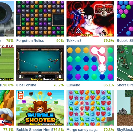
r
75%
Forgotten Relics
90%
Tekken 3
79.6%
Bubble S
10
90.8%
8 ball online
70.2%
Lumeno
85.1%
Short Circ
77.1%
Bubble Shooter Html5
76.5%
Merge candy saga
70.3%
SkyBlock