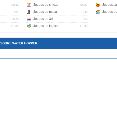
Juegos de chicas
Juegos sa
+2382
+2257
Juegos de mesa
Juegos de 
+554
+240
Juegos en 3d
+1125
+322
Juegos de logica
+1832
+1982
 SOBRE WATER HOPPER