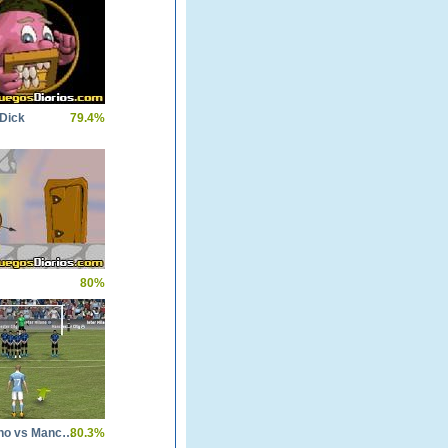
 Dick
79.4%
80%
Inter Milano vs Manchester City
80.3%