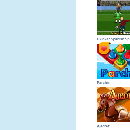
Dki
Parchís
Ajedrez