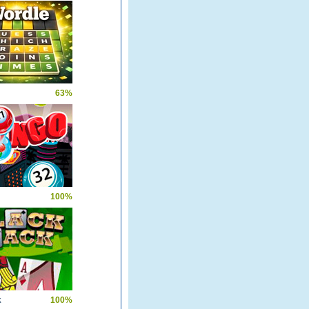
63%
100%
k
100%