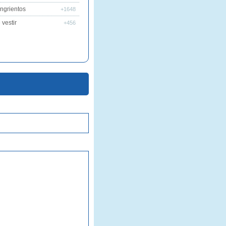
ngrientos
+1648
vestir
+456