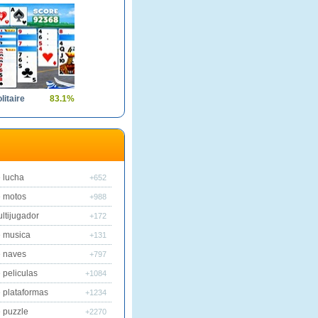
litaire
83.1%
 lucha
+652
 motos
+988
ltijugador
+172
 musica
+131
 naves
+797
 peliculas
+1084
 plataformas
+1234
 puzzle
+2270