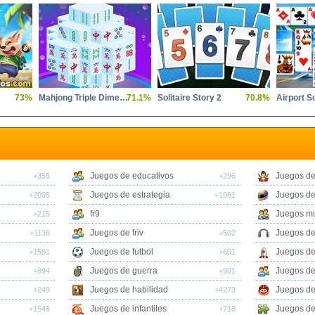
73%
Mahjong Triple Dimensions
71.1%
Solitaire Story 2
70.8%
Airport So
Juegos de educativos
Juegos de
+355
+296
Juegos de estrategia
Juegos de
+2095
+1061
fr9
Juegos mu
+215
Juegos de friv
Juegos de
+1136
+502
Juegos de futbol
Juegos de
+1581
+601
Juegos de guerra
Juegos de
+894
+901
Juegos de habilidad
Juegos de
+249
+4273
Juegos de infantiles
Juegos de
+1545
+718