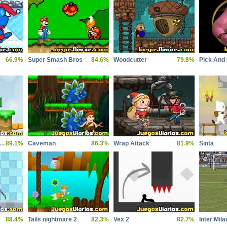
66.9%
Super Smash Bros
84.6%
Woodcutter
79.8%
Pick And
super chicken sisters
89.1%
Caveman
86.3%
Wrap Attack
81.9%
Sinta
88.4%
Tails nightmare 2
82.3%
Vex 2
82.7%