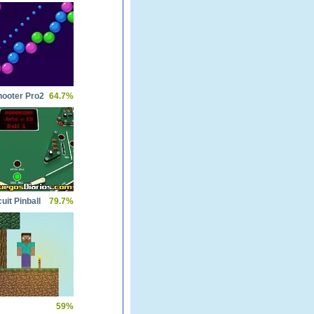
hooter Pro2
64.7%
uit Pinball
79.7%
59%