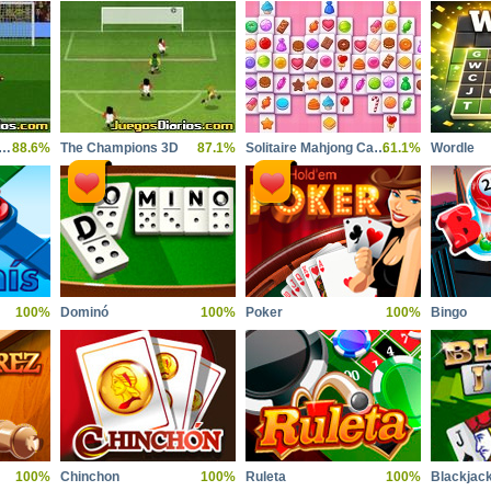
cker Spanish Special
88.6%
The Champions 3D
87.1%
Solitaire Mahjong Candy
61.1%
Wordle
100%
Dominó
100%
Poker
100%
Bingo
100%
Chinchon
100%
Ruleta
100%
Blackjac