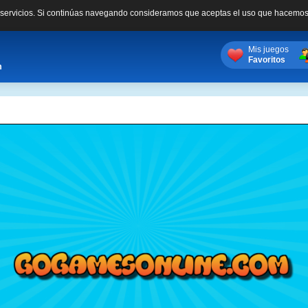
s servicios. Si continúas navegando consideramos que aceptas el uso que hacemos
Mis juegos
Favoritos
m