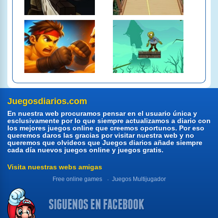
Juegosdiarios.com
En nuestra web procuramos pensar en el usuario única y
esclusivamente por lo que siempre actualizamos a diario con
los mejores juegos online que creemos oportunos. Por eso
queremos daros las gracias por visitar nuestra web y no
queremos que olvideos que Juegos diarios añade siempre
cada día nuevos juegos online y juegos gratis.
Visita nuestras webs amigas
Free online games
Juegos Multijugador