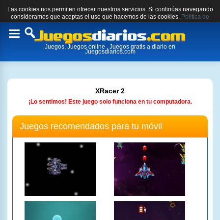
Las cookies nos permiten ofrecer nuestros servicios. Si continúas navegando
consideramos que aceptas el uso que hacemos de las cookies.
Política de
cookies.
Toggle
Juegos, Juegos online , Juegos gratis a diario en
navigation
Juegosdiarios.com
XRacer 2
¡Lo sentimos! Este juego solo funciona en tu computadora.
Juegos recomendados para tu móvil