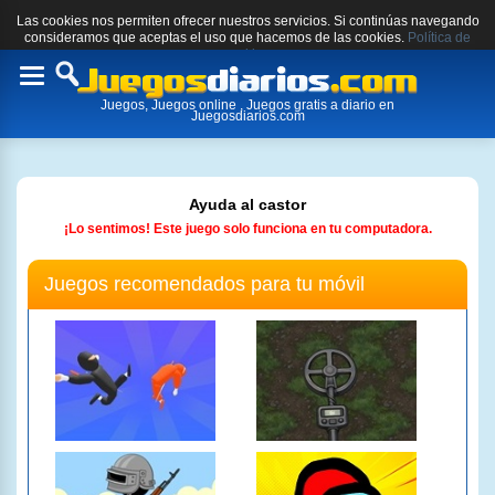
Las cookies nos permiten ofrecer nuestros servicios. Si continúas navegando
consideramos que aceptas el uso que hacemos de las cookies.
Política de
cookies.
Toggle
Juegos, Juegos online , Juegos gratis a diario en
navigation
Juegosdiarios.com
Ayuda al castor
¡Lo sentimos! Este juego solo funciona en tu computadora.
Juegos recomendados para tu móvil