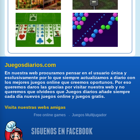
Juegosdiarios.com
En nuestra web procuramos pensar en el usuario única y
esclusivamente por lo que siempre actualizamos a diario con
los mejores juegos online que creemos oportunos. Por eso
queremos daros las gracias por visitar nuestra web y no
queremos que olvideos que Juegos diarios añade siempre
cada día nuevos juegos online y juegos gratis.
Visita nuestras webs amigas
Free online games
Juegos Multijugador