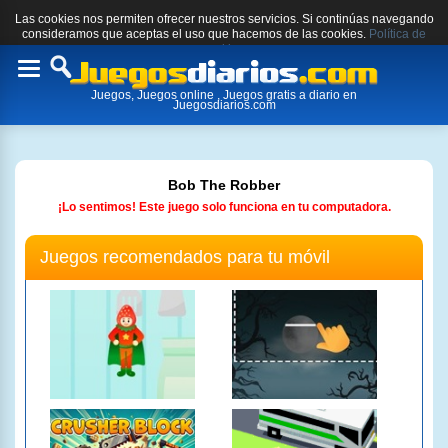
Las cookies nos permiten ofrecer nuestros servicios. Si continúas navegando
consideramos que aceptas el uso que hacemos de las cookies.
Política de
cookies.
Toggle
Juegos, Juegos online , Juegos gratis a diario en
navigation
Juegosdiarios.com
Bob The Robber
¡Lo sentimos! Este juego solo funciona en tu computadora.
Juegos recomendados para tu móvil