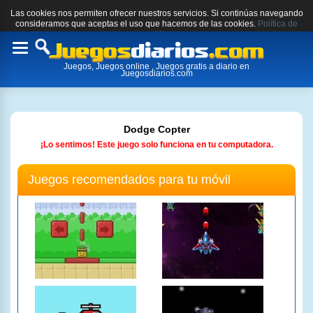
Las cookies nos permiten ofrecer nuestros servicios. Si continúas navegando
consideramos que aceptas el uso que hacemos de las cookies.
Política de
cookies.
Toggle
Juegos, Juegos online , Juegos gratis a diario en
navigation
Juegosdiarios.com
Dodge Copter
¡Lo sentimos! Este juego solo funciona en tu computadora.
Juegos recomendados para tu móvil