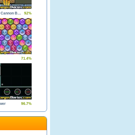
Roly Poly Cannon BMP
92%
71.4%
wer
96.7%