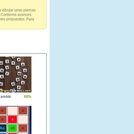
e dibujar unas piernas
s. Conforme avances
eles propuestos. Para
cramble
68%