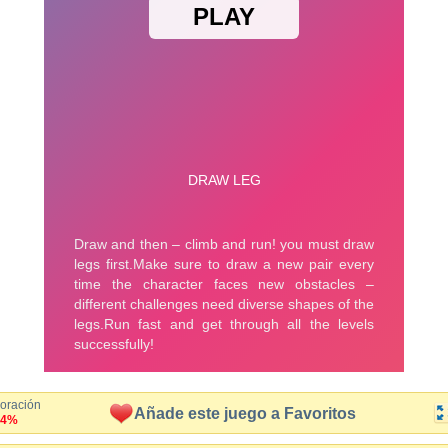
loración
Añade este juego a Favoritos
.4%