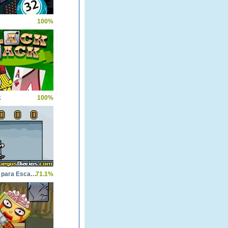
100%
k
100%
Multiplica para Escapar
71.1%