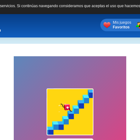
s servicios. Si continúas navegando consideramos que aceptas el uso que hacemos
Mis juegos
Favoritos
m