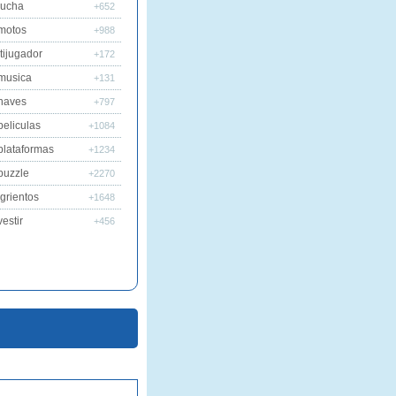
lucha
+652
motos
+988
tijugador
+172
musica
+131
naves
+797
peliculas
+1084
plataformas
+1234
puzzle
+2270
grientos
+1648
estir
+456