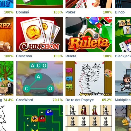
100%
Dominó
100%
Poker
100%
Bingo
100%
Chinchon
100%
Ruleta
100%
Blackjac
ng
74.4%
CrocWord
70.1%
Do to dot Popeye
65.2%