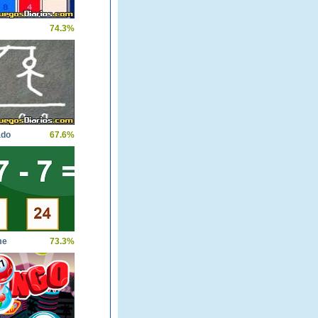
74.3%
ado
67.6%
me
73.3%