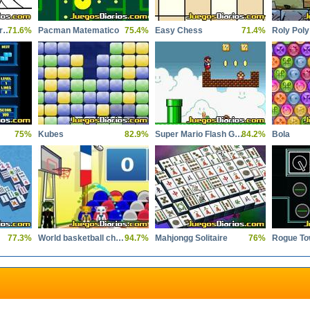
Tom And Jerry Coloring
71.6%
Pacman Matematico
75.4%
Easy Chess
71.4%
75%
Kubes
82.9%
Super Mario Flash Game
84.2%
Bola
77.3%
World basketball championship
94.7%
Mahjongg Solitaire
76%
Rogue To