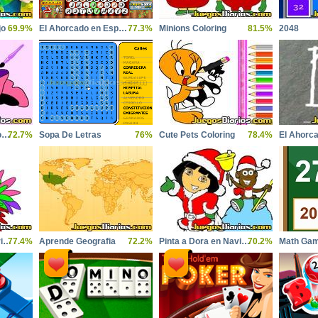
jo
69.9%
El Ahorcado en Español
77.3%
Minions Coloring
81.5%
2048
Mickey Leisure Coloring
72.7%
Sopa De Letras
76%
Cute Pets Coloring
78.4%
El Ahorc
Peppy Ostrich Coloring
77.4%
Aprende Geografia
72.2%
Pinta a Dora en Navidad
70.2%
Math Ga