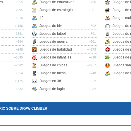
es
Juegos de educativos
Juegos de 
+355
+296
Juegos de estrategia
Juegos de 
+2095
+1061
nes
fr9
Juegos mul
+215
Juegos de friv
Juegos de 
+1136
+502
Juegos de futbol
Juegos de 
+1581
+601
Juegos de guerra
Juegos de 
+894
+901
Juegos de habilidad
Juegos de 
+249
+4273
Juegos de infantiles
Juegos de 
+1545
+718
Juegos de chicas
Juegos san
+2382
+2257
Juegos de mesa
Juegos de v
+554
+240
Juegos en 3d
+1125
+322
Juegos de logica
+1832
+1982
RIO SOBRE DRAW CLIMBER