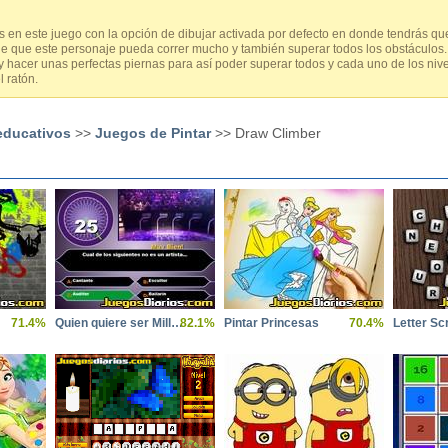
s en este juego con la opción de dibujar activada por defecto en donde tendrás qu
 de que este personaje pueda correr mucho y también superar todos los obstáculo
y hacer unas perfectas piernas para así poder superar todos y cada uno de los niv
l ratón.
educativos
>>
Juegos de Pintar
>> Draw Climber
71.4%
Quien quiere ser Millonario
82.1%
Pintar Princesas
70.4%
Letter S