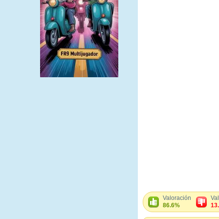
Valoración
Va
86.6%
13