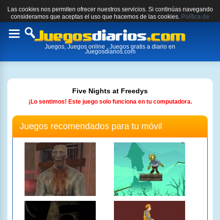
Las cookies nos permiten ofrecer nuestros servicios. Si continúas navegando
consideramos que aceptas el uso que hacemos de las cookies.
Política de
cookies.
Toggle
Juegos, Juegos online , Juegos gratis a diario en
navigation
Juegosdiarios.com
Five Nights at Freedys
¡Lo sentimos! Este juego solo funciona en tu computadora.
Juegos recomendados para tu móvil