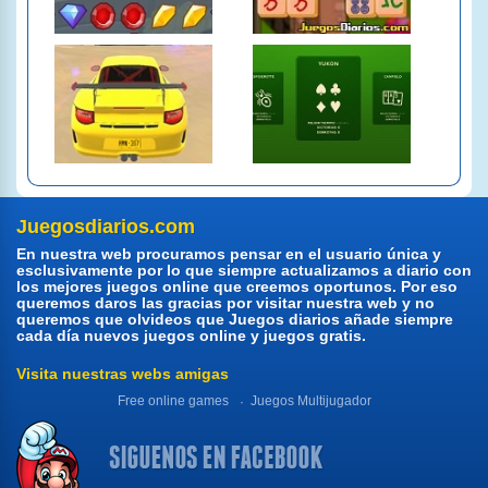
Juegosdiarios.com
En nuestra web procuramos pensar en el usuario única y
esclusivamente por lo que siempre actualizamos a diario con
los mejores juegos online que creemos oportunos. Por eso
queremos daros las gracias por visitar nuestra web y no
queremos que olvideos que Juegos diarios añade siempre
cada día nuevos juegos online y juegos gratis.
Visita nuestras webs amigas
Free online games
Juegos Multijugador