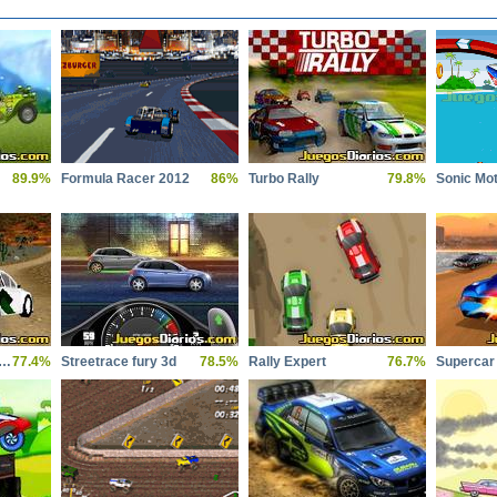
89.9%
Formula Racer 2012
86%
Turbo Rally
79.8%
Sonic Mo
er Rally Challenge 2
77.4%
Streetrace fury 3d
78.5%
Rally Expert
76.7%
Supercar 