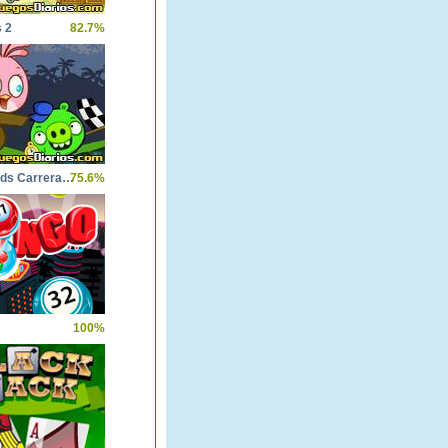
 2
82.7%
Angry Birds Carrera Loca
75.6%
100%