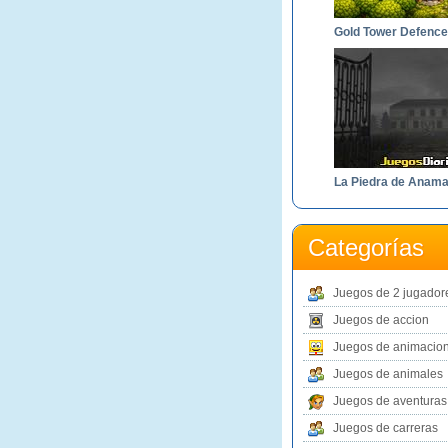
La Piedra de Anam
Categorías
Juegos de 2 jugador
Juegos de accion
Juegos de animacio
Juegos de animales
Juegos de aventuras
Juegos de carreras