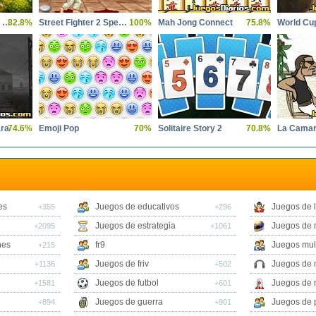
Gold Tower Defence Protect Your Gold
82.8%
Street Fighter 2 Special Champion Edition
100%
Mah Jong Connect
75.8%
ara
74.6%
Emoji Pop
70%
Solitaire Story 2
70.8%
La Camar
es
Juegos de educativos
Juegos de 
+355
+296
Juegos de estrategia
Juegos de 
+2095
+1061
nes
fr9
Juegos mul
+215
Juegos de friv
Juegos de 
+1136
+502
Juegos de futbol
Juegos de 
+1581
+601
Juegos de guerra
Juegos de 
+894
+901