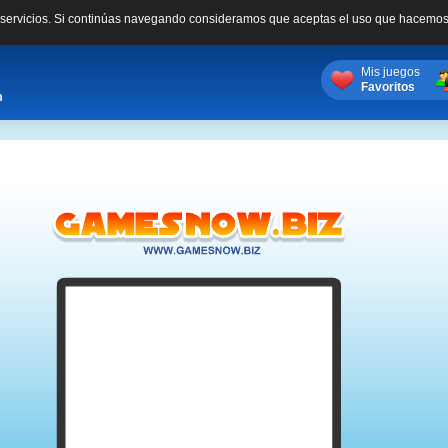
s servicios. Si continúas navegando consideramos que aceptas el uso que hacemos
Mis juegos
Favoritos
m