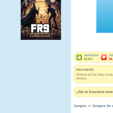
Valoración
Va
65.6%
34
Descripción
Disfruta de los rallys con
flechas.
¿No te funciona este 
Juegos
>>
Juegos de c