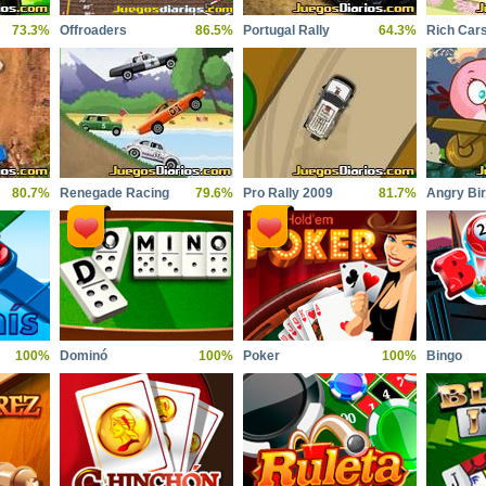
73.3%
Offroaders
86.5%
Portugal Rally
64.3%
Rich Cars
80.7%
Renegade Racing
79.6%
Pro Rally 2009
81.7%
100%
Dominó
100%
Poker
100%
Bingo