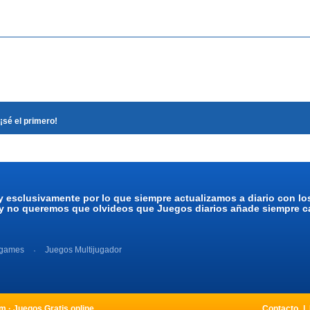
¡sé el primero!
y esclusivamente por lo que siempre actualizamos a diario con l
 y no queremos que olvideos que Juegos diarios añade siempre ca
 games
Juegos Multijugador
 · Juegos Gratis online
Contacto