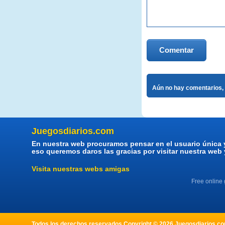
Comentar
Aún no hay comentarios, 
Juegosdiarios.com
En nuestra web procuramos pensar en el usuario única 
eso queremos daros las gracias por visitar nuestra web
Visita nuestras webs amigas
Free online
Todos los derechos reservados Copyright © 2026 Juegosdiarios.com