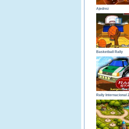
Ajedrez
Basketball Rally