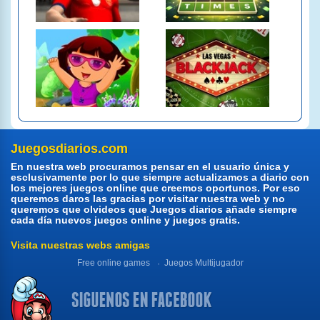
Juegosdiarios.com
En nuestra web procuramos pensar en el usuario única y
esclusivamente por lo que siempre actualizamos a diario con
los mejores juegos online que creemos oportunos. Por eso
queremos daros las gracias por visitar nuestra web y no
queremos que olvideos que Juegos diarios añade siempre
cada día nuevos juegos online y juegos gratis.
Visita nuestras webs amigas
Free online games
Juegos Multijugador