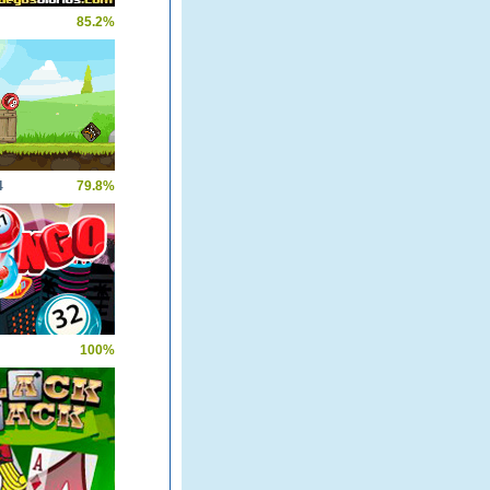
85.2%
4
79.8%
100%