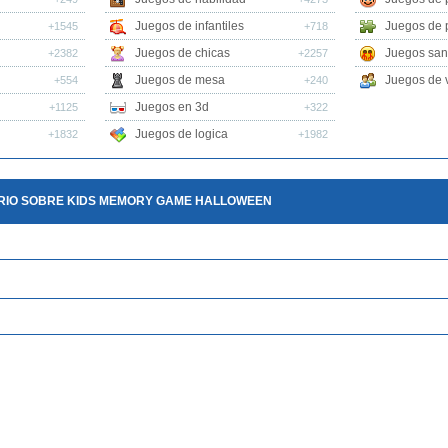
Juegos de infantiles
Juegos de 
+1545
+718
Juegos de chicas
Juegos san
+2382
+2257
Juegos de mesa
Juegos de v
+554
+240
Juegos en 3d
+1125
+322
Juegos de logica
+1832
+1982
RIO SOBRE KIDS MEMORY GAME HALLOWEEN