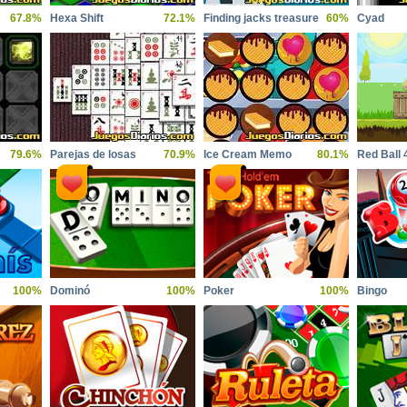
67.8%
Hexa Shift
72.1%
Finding jacks treasure
60%
Cyad
79.6%
Parejas de losas
70.9%
Ice Cream Memo
80.1%
Red Ball 
100%
Dominó
100%
Poker
100%
Bingo