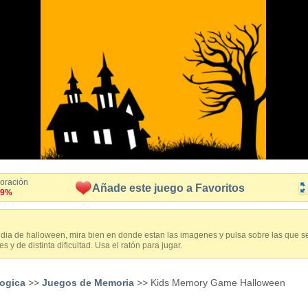
loración
Añade este juego a Favoritos
.9%
dia de halloween, mira bien en donde estan las imagenes y pulsa sobre las que s
s y de distinta dificultad. Usa el ratón para jugar.
logica
>>
Juegos de Memoria
>> Kids Memory Game Halloween