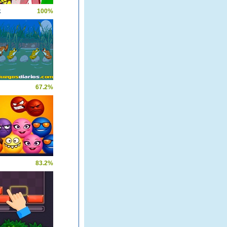
k
100%
67.2%
83.2%