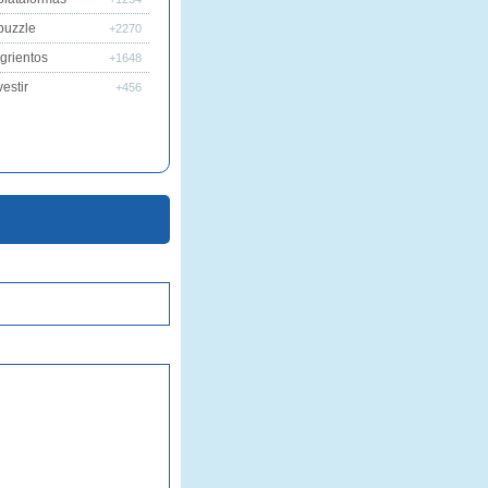
puzzle
+2270
grientos
+1648
estir
+456