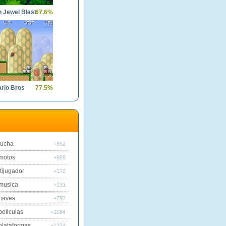
 Jewel Blast
67.6%
ario Bros
77.5%
lucha
+652
motos
+988
tijugador
+172
musica
+131
naves
+797
peliculas
+1084
plataformas
+1234