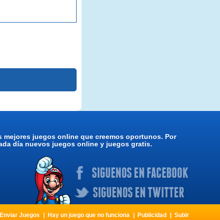
os mejores juegos online que creemos oportunos. Por
da día nuevos juegos online y juegos gratis.
Enviar Juegos
Hay un juego que no funciona
Publicidad
Subir