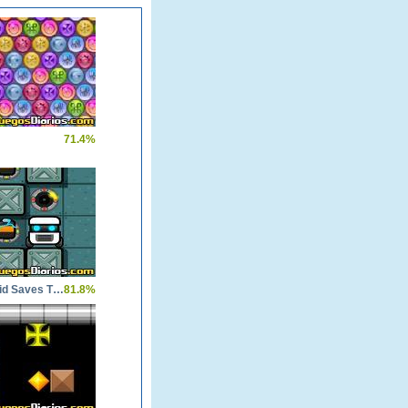
71.4%
Cube Droid Saves The Galaxy
81.8%