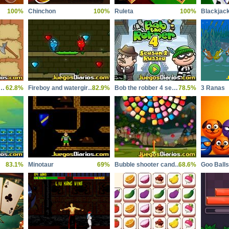
100%
Chinchon
100%
Ruleta
100%
Blackjac
val Puzzle Memory
62.8%
Fireboy and watergirl 5 elements
82.9%
Bob the robber 4 season 2 russia
78.5%
3 Ranas
83.1%
Minotaur
69%
Bubble shooter candy wheel
68.6%
Goo Balls