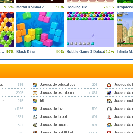
78.5%
Mortal Kombat 2
90%
Cooking Tile
78.9%
Dropdown
Bubble Shooter Witch Tower 2
90%
Block King
90%
Bubble Game 3 Deluxe
71.2%
Infinite M
es
Juegos de educativos
Juegos de 
+355
+296
Juegos de estrategia
Juegos de 
+2095
+1061
nes
fr9
Juegos mul
+215
Juegos de friv
Juegos de 
+1136
+502
Juegos de futbol
Juegos de 
+1581
+601
Juegos de guerra
Juegos de 
+894
+901
Juegos de habilidad
Juegos de 
+249
+4273