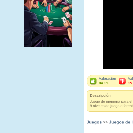
Valoración
Va
84.1%
15
Descripción
Juego de memoria para el 
9 niveles de juego diferente
Juegos
>>
Juegos de 