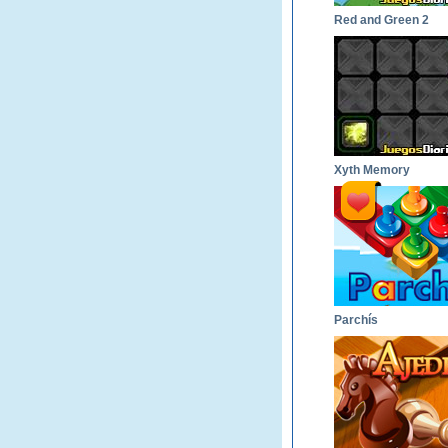
Red and Green 2
Xyth Memory
Parchís