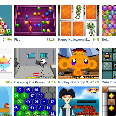
74.9%
Five
78.1%
Happy Halloween Memory
64%
Bola
90%
Escaping The Prison
84.7%
Monkey Go Happy Ninja Hunt
87.7%