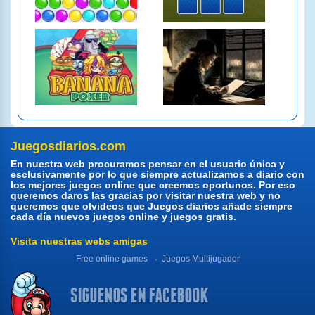
Juegosdiarios.com
En nuestra web procuramos pensar en el usuario única y
esclusivamente por lo que siempre actualizamos a diario con
los mejores juegos online que creemos oportunos. Por eso
queremos daros las gracias por visitar nuestra web y no
queremos que olvideos que Juegos diarios añade siempre
cada día nuevos juegos online y juegos gratis.
Visita nuestras webs amigas
Free online games
Juegos Multijugador