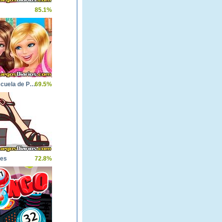
85.1%
Barbie Escuela de Princesas
69.5%
nes
72.8%