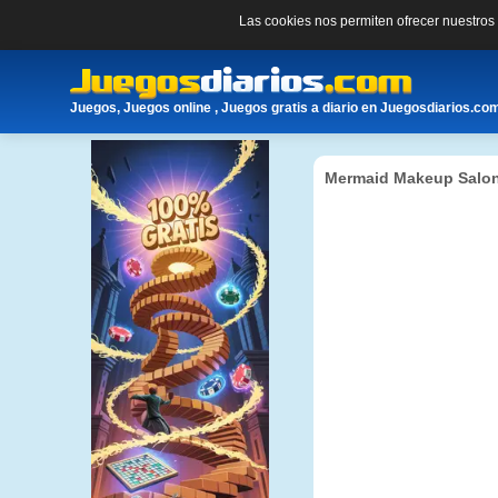
Las cookies nos permiten ofrecer nuestro
Juegos, Juegos online , Juegos gratis a diario en Juegosdiarios.co
Mermaid Makeup Salo