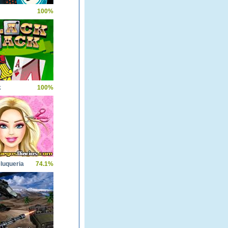
100%
k
100%
luqueria
74.1%