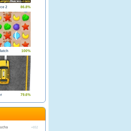
rce 2
86.8%
Match
100%
er
79.6%
lucha
+652