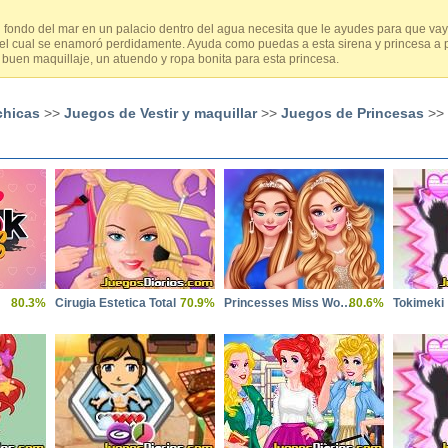
el fondo del mar en un palacio dentro del agua necesita que le ayudes para que v
el cual se enamoró perdidamente. Ayuda como puedas a esta sirena y princesa a
 buen maquillaje, un atuendo y ropa bonita para esta princesa.
chicas
>>
Juegos de Vestir y maquillar
>>
Juegos de Princesas
>> 
80.3%
Cirugia Estetica Total
70.9%
Princesses Miss World Challenge
80.6%
Tokimeki