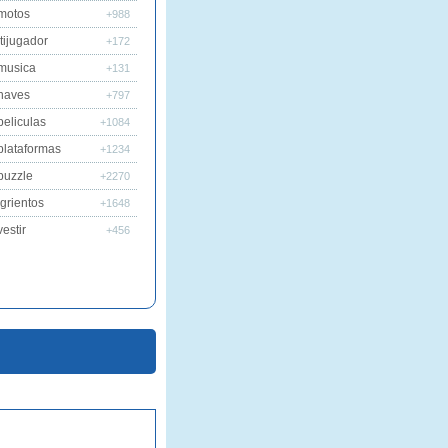
motos
+988
tijugador
+172
musica
+131
naves
+797
peliculas
+1084
plataformas
+1234
puzzle
+2270
grientos
+1648
estir
+456