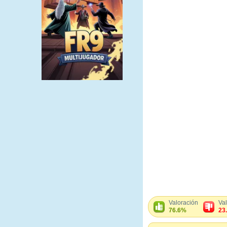
Valoración
Va
76.6%
23