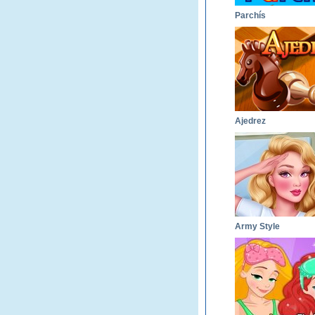
Parchís
Ajedrez
Army Style