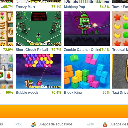
Pijamada Princesas Disney
65.7%
Frenzy Mart
77.1%
Mahjong Pop
54.5%
Tower Fo
72.9%
Short Circuit Pinball
79.7%
Zombie Catcher Online
75.4%
Tropical 
 Wonderland Mahjong
90%
Bubble woods
70.4%
Block King
90%
Taxi Driv
es
Juegos de educativos
Juegos de 
+355
+296