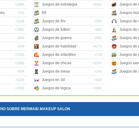
Juegos de estrategia
Juegos de 
+2095
+1061
nes
fr9
Juegos mul
+215
Juegos de friv
Juegos de 
+1136
+502
Juegos de futbol
Juegos de 
+1581
+601
Juegos de guerra
Juegos de 
+894
+901
Juegos de habilidad
Juegos de 
+249
+4273
Juegos de infantiles
Juegos de 
+1545
+718
Juegos de chicas
Juegos san
+2382
+2257
Juegos de mesa
Juegos de v
+554
+240
Juegos en 3d
+1125
+322
Juegos de logica
+1832
+1982
RIO SOBRE MERMAID MAKEUP SALON