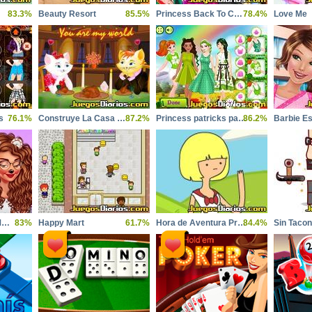
83.3%
Beauty Resort
85.5%
Princess Back To College
78.4%
Love Me
s
76.1%
Construye La Casa de Mary
87.2%
Princess patricks party
86.2%
Princesses Social Media Stars
83%
Happy Mart
61.7%
Hora de Aventura Princesa
84.4%
Sin Taco