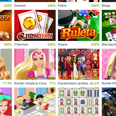
100%
Dominó
100%
Poker
100%
Bingo
100%
Chinchon
100%
Ruleta
100%
Blackjac
77.3%
Barbie Limpia la Casa
77%
Kardashians graduation
81.1%
Barbie Pe