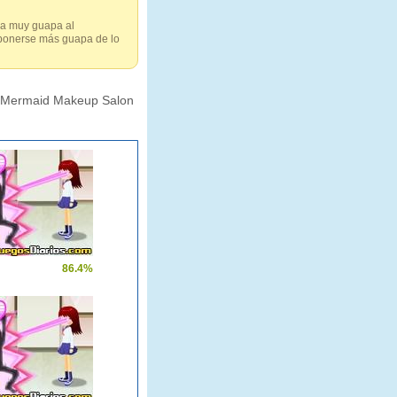
aya muy guapa al
 ponerse más guapa de lo
Mermaid Makeup Salon
86.4%