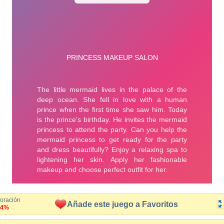
loración
Añade este juego a Favoritos
.4%