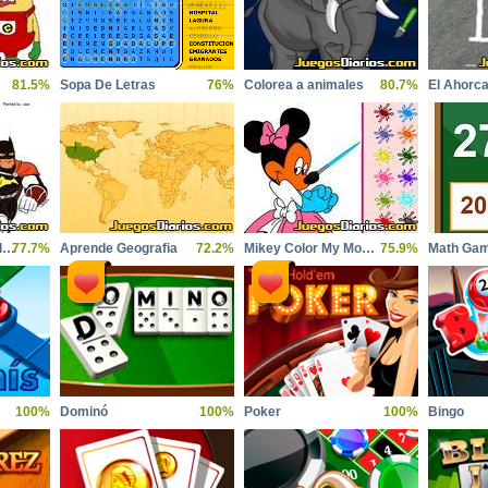
81.5%
Sopa De Letras
76%
Colorea a animales
80.7%
El Ahorc
Batman Cartoon Coloring
77.7%
Aprende Geografia
72.2%
Mikey Color My Moments
75.9%
Math Ga
100%
Dominó
100%
Poker
100%
Bingo