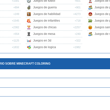
Juegos de futbol
Juegos de 
+1581
+601
Juegos de guerra
Juegos de 
+894
+901
Juegos de habilidad
Juegos de 
+249
+4273
Juegos de infantiles
Juegos de 
+1545
+718
Juegos de chicas
Juegos san
+2382
+2257
Juegos de mesa
Juegos de v
+554
+240
Juegos en 3d
+1125
+322
Juegos de logica
+1832
+1982
RIO SOBRE MINECRAFT COLORING