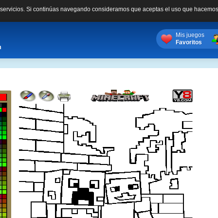
s servicios. Si continúas navegando consideramos que aceptas el uso que hacemos
Mis juegos
Favoritos
m