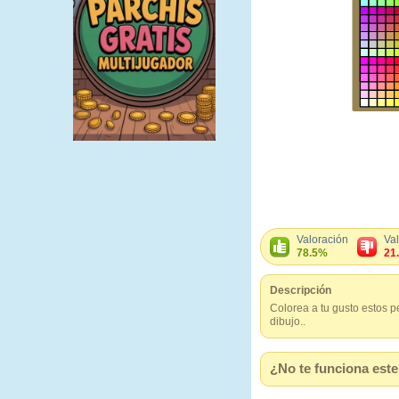
Valoración
Va
78.5%
21
Descripción
Colorea a tu gusto estos p
dibujo..
¿No te funciona este 