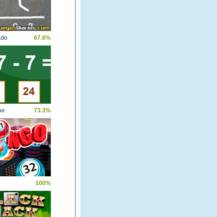
ado
67.6%
me
73.3%
100%