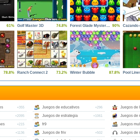
61%
Golf Master 3D
74.8%
Forest Glade Mysteries
90%
Cazando 
78.8%
Ranch Connect 2
73.2%
Winter Bubble
87.8%
Pool Line
es
Juegos de educativos
Juegos de 
+355
+296
Juegos de estrategia
Juegos de 
+2095
+1061
nes
fr9
Juegos mul
+215
Juegos de friv
Juegos de 
+1136
+502