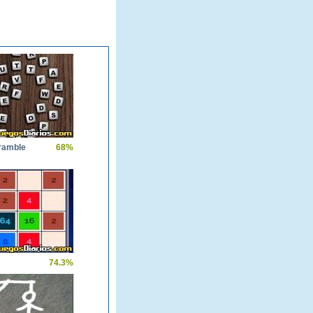
cramble
68%
74.3%