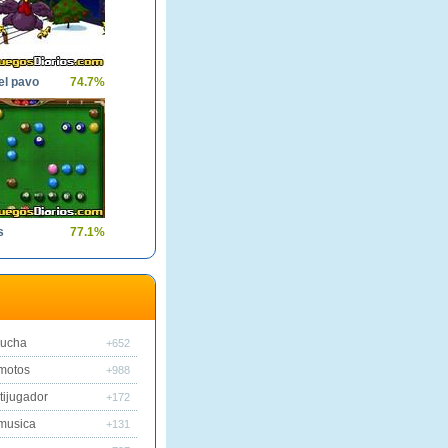
el pavo
74.7%
s
77.1%
lucha
+652
motos
+988
tijugador
+172
musica
+131