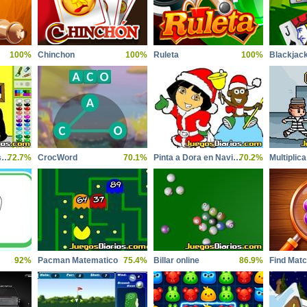
100%
Chinchon
100%
Ruleta
100%
Blackjac
Penguins Christmas Eve
72.7%
CrocWord
70.1%
Pinta a Dora en Navidad
70.2%
92%
Pacman Matematico
75.4%
Billar online
86.9%
Find Mat