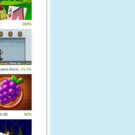
k
100%
Multiplica para Escapar
71.1%
ch 3D
90%