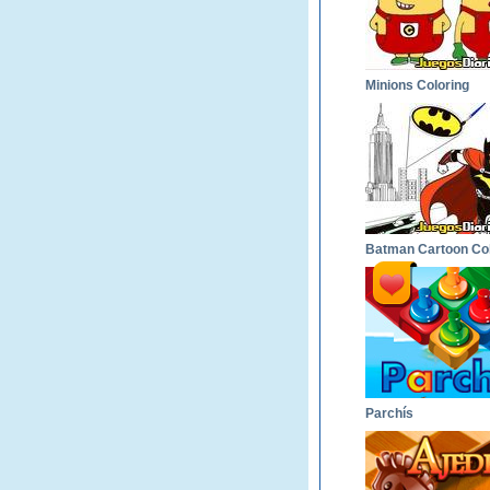
Minions Coloring
Parchís