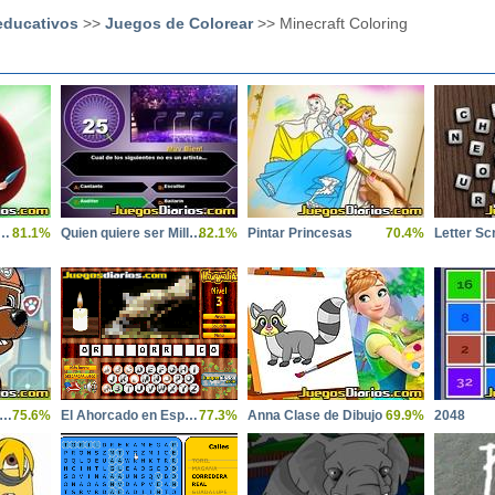
educativos
>>
Juegos de Colorear
>> Minecraft Coloring
Birds Space Coloring
81.1%
Quien quiere ser Millonario
82.1%
Pintar Princesas
70.4%
Letter S
lorear a la Patrulla Canina
75.6%
El Ahorcado en Español
77.3%
Anna Clase de Dibujo
69.9%
2048