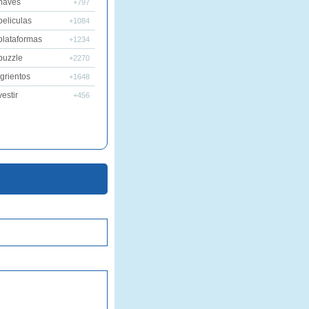
naves
+797
peliculas
+1084
plataformas
+1234
puzzle
+2270
grientos
+1648
estir
+456