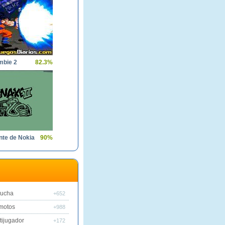
mbie 2
82.3%
nte de Nokia
90%
lucha
+652
motos
+988
tijugador
+172