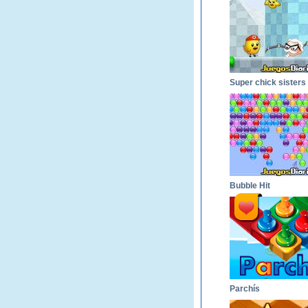
Super chick sisters
Bubble Hit
Parchís