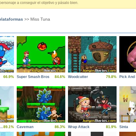
personaje a conseguir el objetivo y pásalo bien.
plataformas
>> Miss Tuna
66.9%
Super Smash Bros
84.6%
Woodcutter
79.8%
Pick And
super chicken sisters
89.1%
Caveman
86.3%
Wrap Attack
81.9%
Sinta