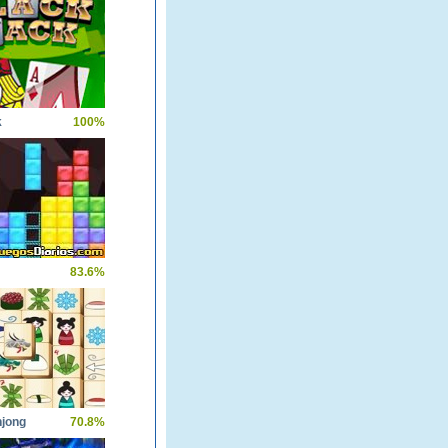
k
100%
83.6%
hjong
70.8%