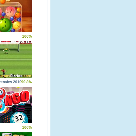
100%
Penales 2010
90.8%
100%