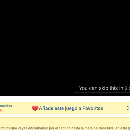
loración
Añade este juego a Favoritos
%
 chups que vayas encontrando por el camino hasta la meta de cada nivel en esta 