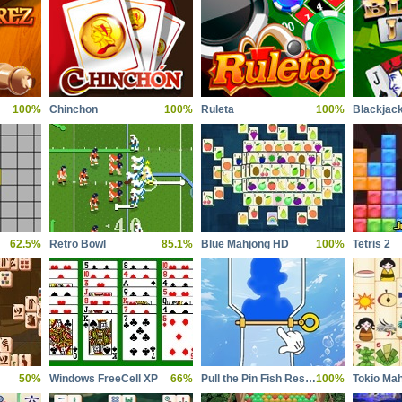
100%
Chinchon
100%
Ruleta
100%
Blackjac
62.5%
Retro Bowl
85.1%
Blue Mahjong HD
100%
Tetris 2
50%
Windows FreeCell XP
66%
Pull the Pin Fish Rescue
100%
Tokio Ma