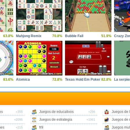
63.8%
Mahjong Remix
70.8%
Bubble Fall
51.9%
Crazy Zo
83.6%
Atomica
72.8%
Texas Hold Em Poker
82.8%
La serpie
es
Juegos de educativos
Juegos de 
+355
+296
Juegos de estrategia
Juegos de 
+2095
+1061
nes
fr9
Juegos mul
+215