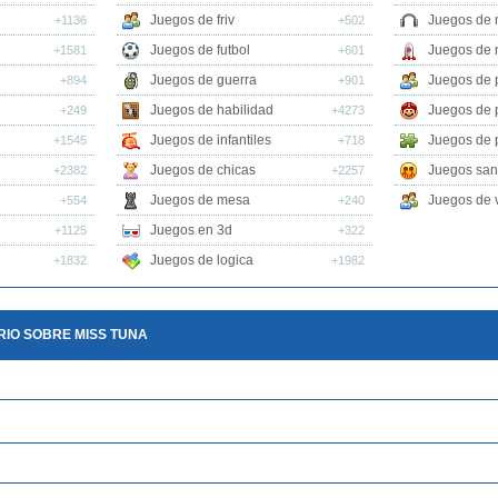
Juegos de friv
Juegos de 
+1136
+502
Juegos de futbol
Juegos de 
+1581
+601
Juegos de guerra
Juegos de 
+894
+901
Juegos de habilidad
Juegos de 
+249
+4273
Juegos de infantiles
Juegos de 
+1545
+718
Juegos de chicas
Juegos san
+2382
+2257
Juegos de mesa
Juegos de v
+554
+240
Juegos en 3d
+1125
+322
Juegos de logica
+1832
+1982
IO SOBRE MISS TUNA