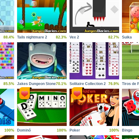
88.4%
Tails nightmare 2
82.3%
Vex 2
82.7%
Suika
85.5%
Jakes Dungeon Stone
70.1%
Solitaire Collection 2
76.9%
Tiros de 
100%
Dominó
100%
Poker
100%
Bingo