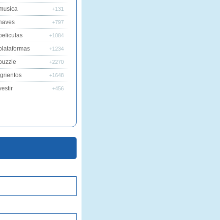
musica
+131
naves
+797
peliculas
+1084
plataformas
+1234
puzzle
+2270
grientos
+1648
estir
+456