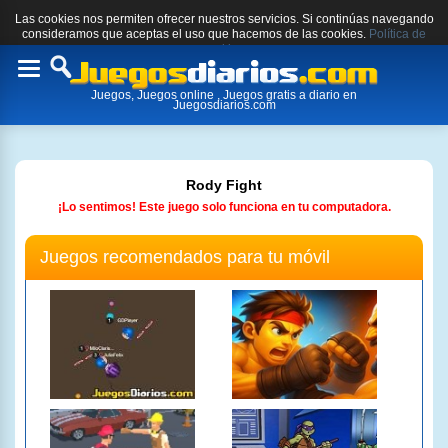
Las cookies nos permiten ofrecer nuestros servicios. Si continúas navegando
consideramos que aceptas el uso que hacemos de las cookies.
Política de
cookies.
Toggle
Juegos, Juegos online , Juegos gratis a diario en
navigation
Juegosdiarios.com
Rody Fight
¡Lo sentimos! Este juego solo funciona en tu computadora.
Juegos recomendados para tu móvil