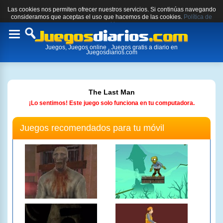
Las cookies nos permiten ofrecer nuestros servicios. Si continúas navegando
consideramos que aceptas el uso que hacemos de las cookies.
Política de
cookies.
Toggle
Juegos, Juegos online , Juegos gratis a diario en
navigation
Juegosdiarios.com
The Last Man
¡Lo sentimos! Este juego solo funciona en tu computadora.
Juegos recomendados para tu móvil