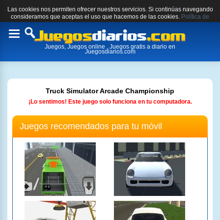
Las cookies nos permiten ofrecer nuestros servicios. Si continúas navegando
consideramos que aceptas el uso que hacemos de las cookies.
Política de
cookies.
Toggle
Juegos, Juegos online , Juegos gratis a diario en
navigation
Juegosdiarios.com
Truck Simulator Arcade Championship
¡Lo sentimos! Este juego solo funciona en tu computadora.
Juegos recomendados para tu móvil