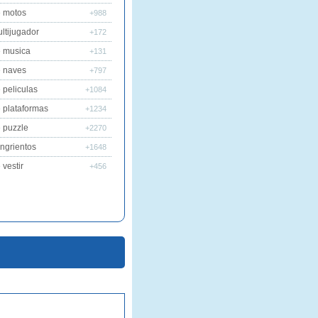
 motos
+988
ltijugador
+172
 musica
+131
 naves
+797
 peliculas
+1084
 plataformas
+1234
 puzzle
+2270
ngrientos
+1648
vestir
+456