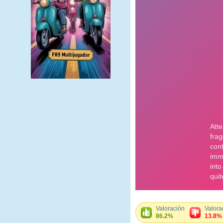
Valoración
Valora
86.2%
13.8%