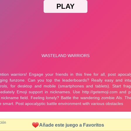
ción
Añade este juego a Favoritos