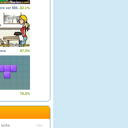
Quien quiere ser Millonario
82.1%
era
87.3%
76.4%
 lucha
+652