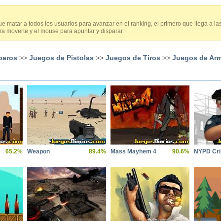
 matar a todos los usuarios para avanzar en el ranking, el primero que llega a la
ara moverte y el mouse para apuntar y disparar.
paros
>>
Juegos de Pistolas
>>
Juegos de Tiros
>>
Juegos de Ar
65.2%
Weapon
89.4%
Mass Mayhem 4
90.6%
NYPD Cri