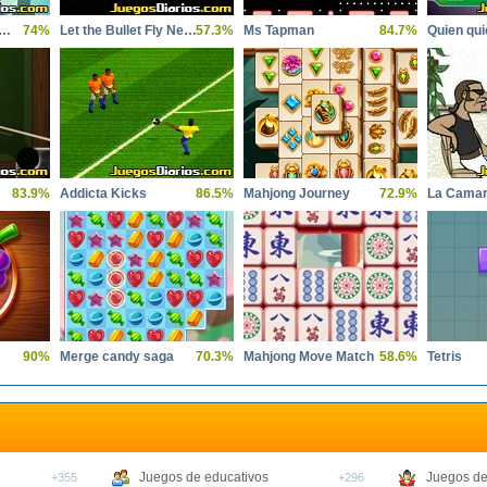
Helsing vs Sceletons 2
74%
Let the Bullet Fly New Year
57.3%
Ms Tapman
84.7%
83.9%
Addicta Kicks
86.5%
Mahjong Journey
72.9%
La Camar
90%
Merge candy saga
70.3%
Mahjong Move Match
58.6%
Tetris
Juegos de educativos
Juegos de
+355
+296