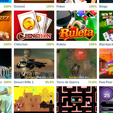
100%
Dominó
100%
Poker
100%
Bingo
100%
Chinchon
100%
Ruleta
100%
Blackjac
er
100%
Desert Rifle 2
85.9%
Torre de Guerra
72.6%
Pew Pew