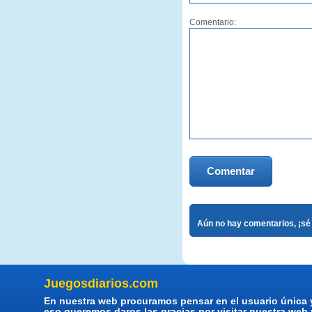
Comentario:
Comentar
Aún no hay comentarios, ¡sé 
Juegosdiarios.com
En nuestra web procuramos pensar en el usuario única 
eso queremos daros las gracias por visitar nuestra web