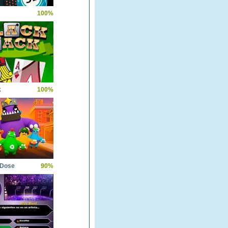
100%
k
100%
 Dose
90%