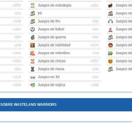
Juegos de estrategia
Juegos de
+2095
+1061
fr9
Juegos mu
+215
Juegos de friv
Juegos de
+1136
+502
Juegos de futbol
Juegos de
+1581
+601
Juegos de guerra
Juegos de
+894
+901
Juegos de habilidad
Juegos de
+249
+4273
Juegos de infantiles
Juegos de
+1545
+718
Juegos de chicas
Juegos sa
+2382
+2257
Juegos de mesa
Juegos de 
+554
+240
Juegos en 3d
+1125
+322
Juegos de logica
+1832
+1982
O SOBRE WASTELAND WARRIORS