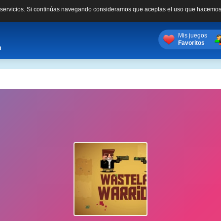
s servicios. Si continúas navegando consideramos que aceptas el uso que hacemos
Mis juegos
Favoritos
m