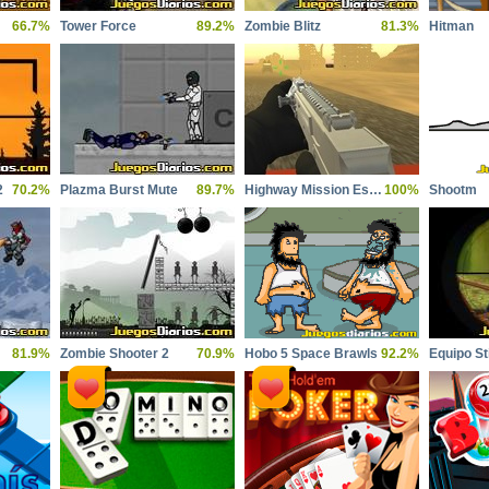
66.7%
Tower Force
89.2%
Zombie Blitz
81.3%
Hitman
2
70.2%
Plazma Burst Mute
89.7%
Highway Mission Escape
100%
Shootm
81.9%
Zombie Shooter 2
70.9%
Hobo 5 Space Brawls
92.2%
Equipo S