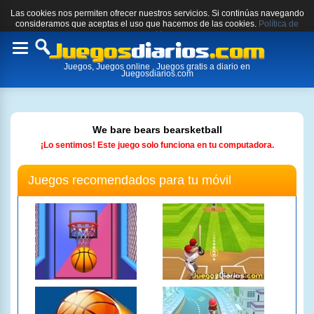
Las cookies nos permiten ofrecer nuestros servicios. Si continúas navegando
consideramos que aceptas el uso que hacemos de las cookies.
Política de
cookies.
Toggle
Juegos, Juegos online , Juegos gratis a diario en
navigation
Juegosdiarios.com
We bare bears bearsketball
¡Lo sentimos! Este juego solo funciona en tu computadora.
Juegos recomendados para tu móvil