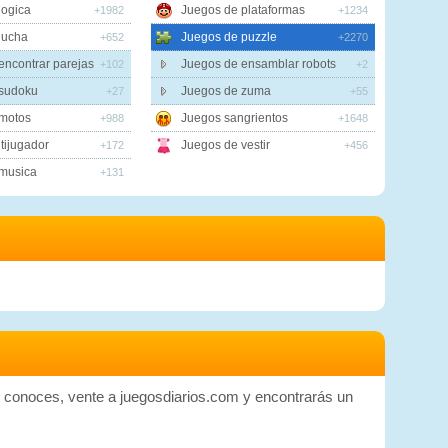
logica
Juegos de plataformas
+1982
+1234
lucha
Juegos de puzzle
+652
+2270
encontrar parejas
Juegos de ensamblar robots
+102
+2
 sudoku
Juegos de zuma
+27
+55
motos
Juegos sangrientos
+988
+1648
tijugador
Juegos de vestir
+172
+456
musica
+131
o conoces, vente a juegosdiarios.com y encontrarás un