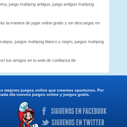
my, juego mahjong antiguo, juego antiguo mahjong
ás la manera de jugar online gratis y sin descargas en
ulejos, juegos mahjong blanco y negro, juegos mahjong
 con tus amigos en tu web de confianza de
los mejores juegos online que creemos oportunos. Por
ada día nuevos juegos online y juegos gratis.