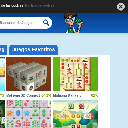
 de las cookies.
Política de cookies.
ng
Juegos Favoritos
.4%
Mahjong 3D Connect
84.2%
Mahjong Dynasty
61%