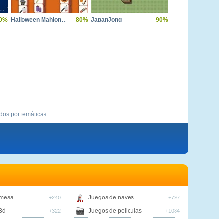
0%
Halloween Mahjong Tiles
80%
JapanJong
90%
ídos por temáticas
 mesa
Juegos de naves
+240
+797
3d
Juegos de peliculas
+322
+1084