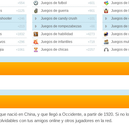
Juegos de futbol
Juegos de 
+554
+601
es
Juegos de guerra
Juegos de 
+1125
+901
shooter
Juegos de candy crush
Juegos de 
+246
+101
Juegos de rompezabezas
Juegos de
+213
+66
s
Juegos de habilidad
Juegos de 
+1832
+4273
vos
Juegos de infantiles
Juegos mul
+296
+718
gia
Juegos de chicas
Juegos de 
+1061
+2257
 nació en China, y que llegó a Occidente, a partir de 1920. Si no l
olvidables con tus amigos online y otros jugadores en la red.