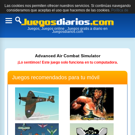
Las cookies nos permiten ofrecer nuestros servicios. Si continúas navegando
consideramos que aceptas el uso que hacemos de las cookies.
Política de
cookies.
Toggle
Juegos, Juegos online , Juegos gratis a diario en
navigation
Juegosdiarios.com
Advanced Air Combat Simulator
¡Lo sentimos! Este juego solo funciona en tu computadora.
Juegos recomendados para tu móvil