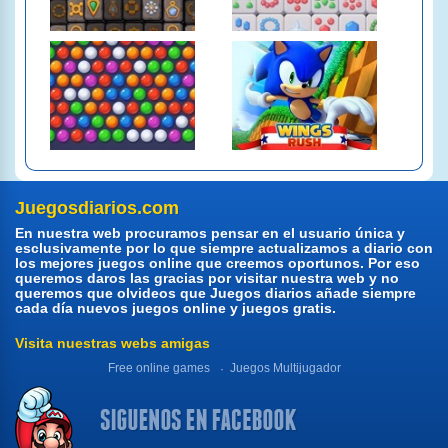
Juegosdiarios.com
En nuestra web procuramos pensar en el usuario única y
esclusivamente por lo que siempre actualizamos a diario con
los mejores juegos online que creemos oportunos. Por eso
queremos daros las gracias por visitar nuestra web y no
queremos que olvideos que Juegos diarios añade siempre
cada día nuevos juegos online y juegos gratis.
Visita nuestras webs amigas
Free online games
Juegos Multijugador