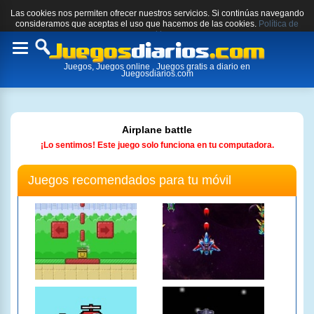
Las cookies nos permiten ofrecer nuestros servicios. Si continúas navegando
consideramos que aceptas el uso que hacemos de las cookies.
Política de
cookies.
Toggle
Juegos, Juegos online , Juegos gratis a diario en
navigation
Juegosdiarios.com
Airplane battle
¡Lo sentimos! Este juego solo funciona en tu computadora.
Juegos recomendados para tu móvil