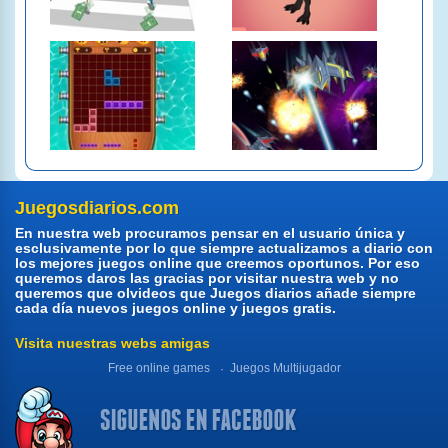
Juegosdiarios.com
En nuestra web procuramos pensar en el usuario única y
esclusivamente por lo que siempre actualizamos a diario con
los mejores juegos online que creemos oportunos. Por eso
queremos daros las gracias por visitar nuestra web y no
queremos que olvideos que Juegos diarios añade siempre
cada día nuevos juegos online y juegos gratis.
Visita nuestras webs amigas
Free online games
Juegos Multijugador