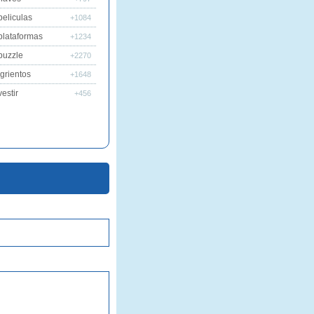
peliculas
+1084
plataformas
+1234
puzzle
+2270
grientos
+1648
estir
+456