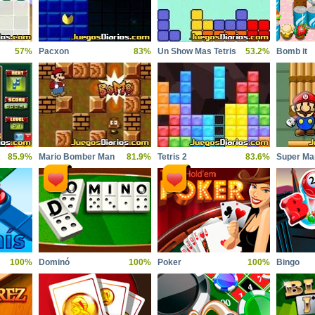
57%
Pacxon
83%
Un Show Mas Tetris
53.2%
Bomb it
85.9%
Mario Bomber Man
81.9%
Tetris 2
83.6%
Super Ma
100%
Dominó
100%
Poker
100%
Bingo