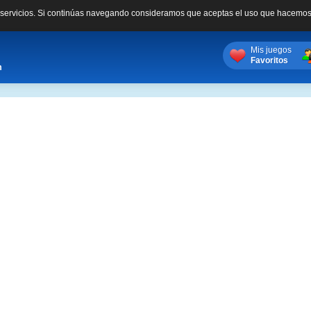
s servicios. Si continúas navegando consideramos que aceptas el uso que hacemos
Mis juegos
Favoritos
m