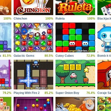
100%
Chinchon
100%
Ruleta
100%
Blackjac
s
81.5%
Galactic Gems
80.5%
Cutey Cubes
72.9%
Bomb it 4
79.2%
Playing With Fire 2
85.2%
Super Onion Boy
76.4%
Coraje S