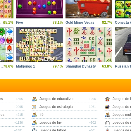
Solitaire Mahjong Farm
65.1%
Five
78.1%
Gold Miner Vegas
82.7%
Conecta 
entra las Parejas Dificil
78.6%
Mahjongg 1
79.4%
Shanghai Dynasty
63.8%
Russian T
es
Juegos de educativos
Juegos de 
+355
+296
Juegos de estrategia
Juegos de 
+2095
+1061
nes
fr9
Juegos mul
+215
Juegos de friv
Juegos de 
+1136
+502
Juegos de futbol
Juegos de 
+1581
+601