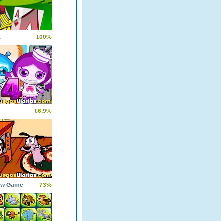
k
100%
86.9%
aw Game
73%