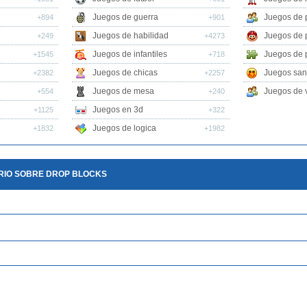
Juegos de guerra
Juegos de 
+894
+901
Juegos de habilidad
Juegos de 
+249
+4273
Juegos de infantiles
Juegos de 
+1545
+718
Juegos de chicas
Juegos san
+2382
+2257
Juegos de mesa
Juegos de v
+554
+240
Juegos en 3d
+1125
+322
Juegos de logica
+1832
+1982
RIO SOBRE DROP BLOCKS