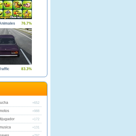
Animales
76.7%
raffic
83.3%
lucha
+652
motos
+988
tijugador
+172
musica
+131
naves
+797