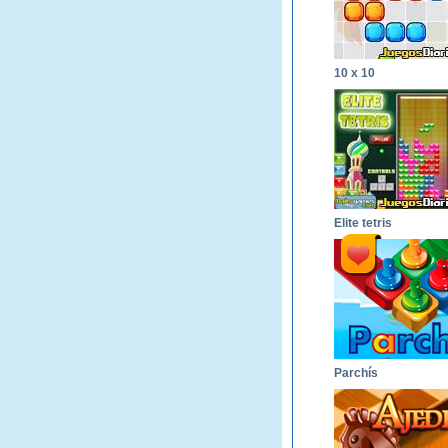
10 x 10
Elite tetris
Parchís