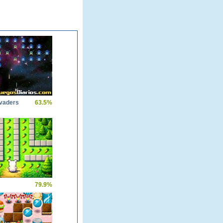
nvaders
63.5%
79.9%