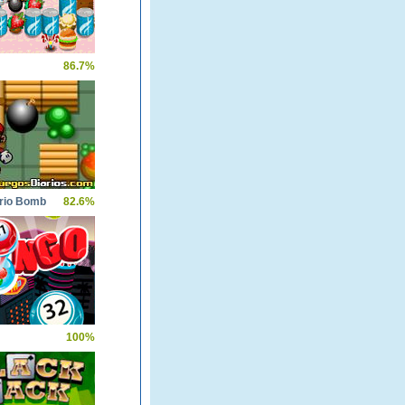
86.7%
rio Bomb
82.6%
100%