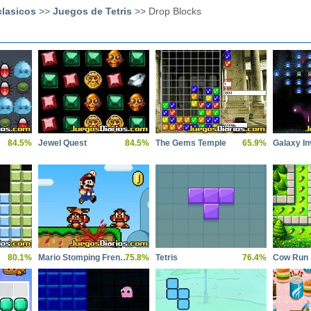
clasicos
>>
Juegos de Tetris
>> Drop Blocks
84.5%
Jewel Quest
84.5%
The Gems Temple
65.9%
Galaxy I
80.1%
Mario Stomping Frenzy
75.8%
Tetris
76.4%
Cow Run