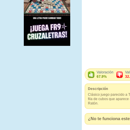
Valoración
Va
67.9%
32
Descripción
Clásico juego parecido a T
fila de cubos que aparece
Ratón.
¿No te funciona este 