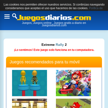
Las cookies nos permiten ofrecer nuestros servicios. Si continúas navegando
consideramos que aceptas el uso que hacemos de las cookies.
Política de
cookies.
Toggle
Juegos, Juegos online , Juegos gratis a diario en
navigation
Juegosdiarios.com
Extreme
Rally
2
¡Lo sentimos! Este juego solo funciona en tu computadora.
Juegos recomendados para tu móvil