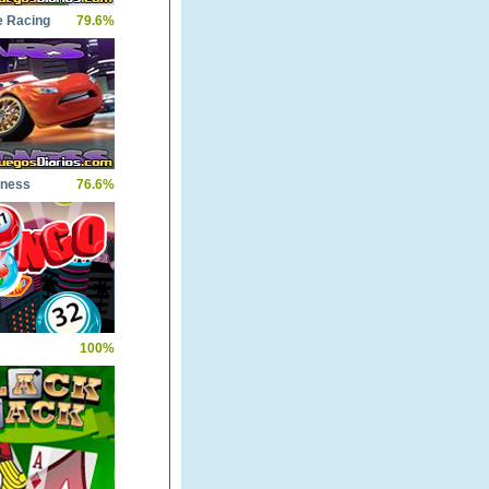
 Racing
79.6%
dness
76.6%
100%