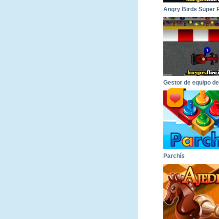
Parchís