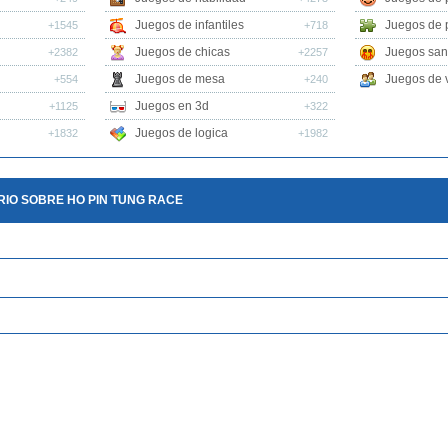
Juegos de infantiles
Juegos de 
+1545
+718
Juegos de chicas
Juegos san
+2382
+2257
Juegos de mesa
Juegos de v
+554
+240
Juegos en 3d
+1125
+322
Juegos de logica
+1832
+1982
IO SOBRE HO PIN TUNG RACE