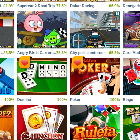
Angry Birds Super Race
81.9%
Supercar 2 Road Trip
77.5%
Dakar Racing
86.9%
Renegade
Gestor de equipo de carreras
83.5%
Angry Birds Carrera Loca
75.6%
City police enforcer
65.5%
Cars Ma
100%
Dominó
100%
Poker
100%
Bingo