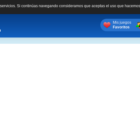
s servicios. Si continúas navegando consideramos que aceptas el uso que hacemos
Mis juegos
Favoritos
m