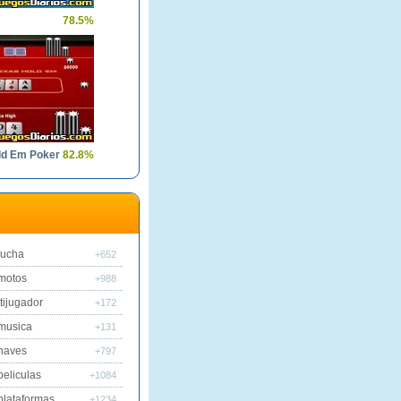
78.5%
ld Em Poker
82.8%
lucha
+652
motos
+988
tijugador
+172
musica
+131
naves
+797
peliculas
+1084
plataformas
+1234