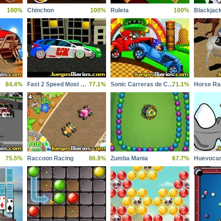
100%
Chinchon
100%
Ruleta
100%
Blackjac
84.4%
Fast 2 Speed Most Wanted
77.1%
Sonic Carreras de Coches
71.1%
Horse Ra
75.5%
Raccoon Racing
86.9%
Zumba Mania
67.7%
Huevocar