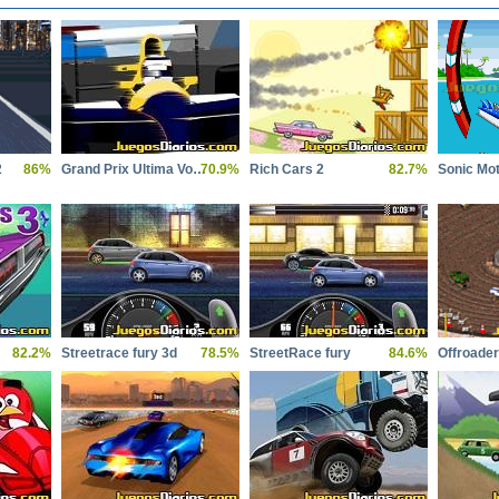
2
86%
Grand Prix Ultima Volta
70.9%
Rich Cars 2
82.7%
Sonic Mo
82.2%
Streetrace fury 3d
78.5%
StreetRace fury
84.6%
Offroade