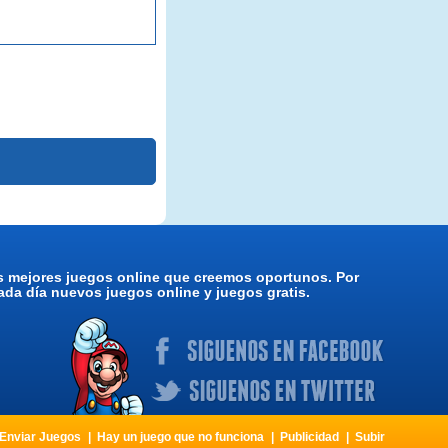
os mejores juegos online que creemos oportunos. Por
da día nuevos juegos online y juegos gratis.
Enviar Juegos
Hay un juego que no funciona
Publicidad
Subir