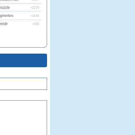
puzzle
+2270
grientos
+1648
estir
+456