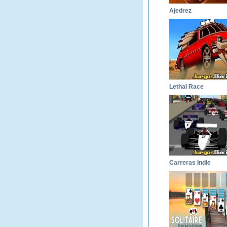
Ajedrez
Lethal Race
Carreras Indie