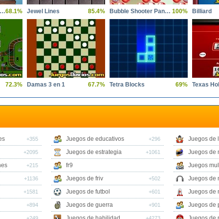
litaire zen earth edition
68.1%
Jewel Lines
85.4%
Bubble Shooter Panda Blast
100%
Billiard
72.3%
Damas 3 en 1
67.7%
Tetra Blocks
69%
Texas Ho
es
Juegos de educativos
Juegos de 
+355
+296
Juegos de estrategia
Juegos de 
+2095
+1061
nes
fr9
Juegos mul
+215
Juegos de friv
Juegos de 
+1136
+502
Juegos de futbol
Juegos de 
+1581
+601
Juegos de guerra
Juegos de 
+894
+901
Juegos de habilidad
Juegos de 
+249
+4273