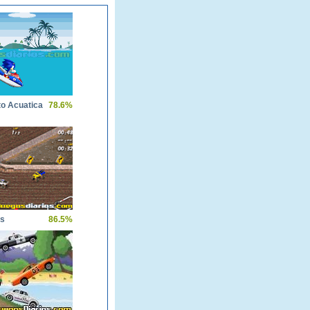
to Acuatica
78.6%
rs
86.5%