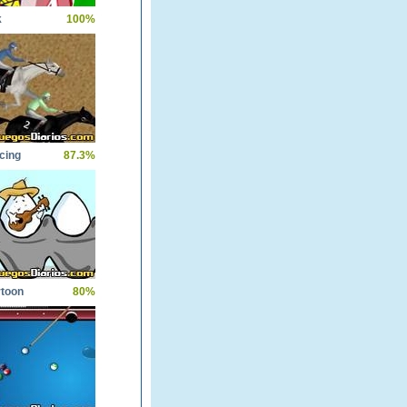
k
100%
cing
87.3%
toon
80%