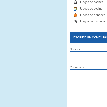
Juegos de coches
Juegos de cocina
Juegos de deportes
Juegos de disparos
ESCRIBE UN COMENTAR
Nombre:
Comentario: