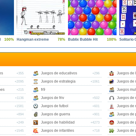
l
100%
Hangman extreme
78%
Bublix Bubble Hit
100%
Solitario 
es
Juegos de educativos
Juegos de 
+355
+296
Juegos de estrategia
Juegos de 
+2095
+1061
nes
fr9
Juegos mul
+215
Juegos de friv
Juegos de 
+1136
+502
Juegos de futbol
Juegos de 
+1581
+601
Juegos de guerra
Juegos de 
+894
+901
Juegos de habilidad
Juegos de 
+249
+4273
Juegos de infantiles
Juegos de 
+1545
+718