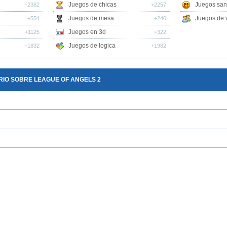
Juegos de chicas
Juegos san
+2382
+2257
Juegos de mesa
Juegos de v
+554
+240
Juegos en 3d
+1125
+322
Juegos de logica
+1832
+1982
IO SOBRE LEAGUE OF ANGELS 2