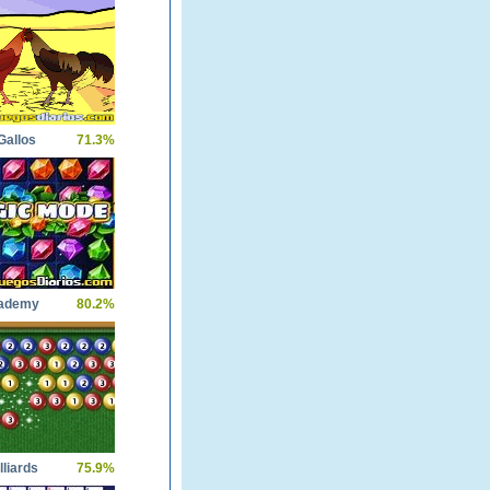
Gallos
71.3%
cademy
80.2%
lliards
75.9%