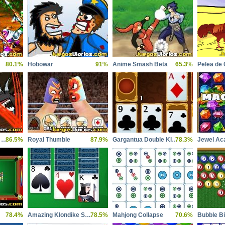
80.1%
Hobowar
91%
Anime Smash Beta
65.3%
Pelea de 
Mutant Fighting Cup 2016 Cat Edition
86.5%
Royal Thumble
87.9%
Gargantua Double Klondike
78.3%
Jewel A
78.4%
Amazing Klondike Solitaire
78.5%
Mahjong Collapse
70.6%
Bubble Bi