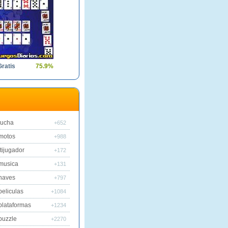
Gratis
75.9%
lucha
+652
motos
+988
tijugador
+172
musica
+131
naves
+797
peliculas
+1084
plataformas
+1234
puzzle
+2270