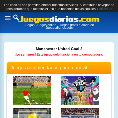
Las cookies nos permiten ofrecer nuestros servicios. Si continúas navegando
consideramos que aceptas el uso que hacemos de las cookies.
Política de
cookies.
Toggle
Juegos, Juegos online , Juegos gratis a diario en
navigation
Juegosdiarios.com
Manchester United Goal 2
¡Lo sentimos! Este juego solo funciona en tu computadora.
Juegos recomendados para tu móvil