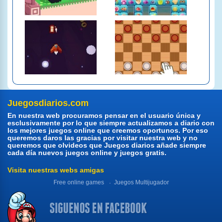
Juegosdiarios.com
En nuestra web procuramos pensar en el usuario única y
esclusivamente por lo que siempre actualizamos a diario con
los mejores juegos online que creemos oportunos. Por eso
queremos daros las gracias por visitar nuestra web y no
queremos que olvideos que Juegos diarios añade siempre
cada día nuevos juegos online y juegos gratis.
Visita nuestras webs amigas
Free online games
Juegos Multijugador