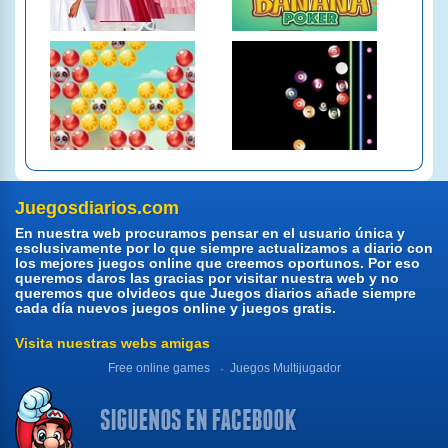
Juegosdiarios.com
En nuestra web procuramos pensar en el usuario única y
esclusivamente por lo que siempre actualizamos a diario con
los mejores juegos online que creemos oportunos. Por eso
queremos daros las gracias por visitar nuestra web y no
queremos que olvideos que Juegos diarios añade siempre
cada día nuevos juegos online y juegos gratis.
Visita nuestras webs amigas
Free online games
Juegos Multijugador