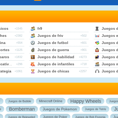
sicos
fr9
Juegos 
+1545
ches
Juegos de friv
Juegos e
+2382
+502
ina
Juegos de futbol
Juegos d
+554
+601
ortes
Juegos de guerra
Juegos d
+1125
+901
paros
Juegos de habilidad
Juegos 
+1832
+4273
tivos
Juegos de infantiles
Juegos m
+296
+718
ategia
Juegos de chicas
Juegos 
+1061
+2257
Happy Wheels
Minecraft Online
r
Juegos de Bubble
Juego
Bomberman
J
Juegos de Pokemon
s
Juegos de Tetris
Ju
Juegos de Poker
Juegos de Bejeweled
Juegos de Bob Esponja