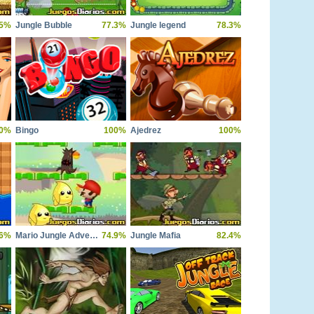
.5%
Jungle Bubble
77.3%
Jungle legend
78.3%
0%
Bingo
100%
Ajedrez
100%
.6%
Mario Jungle Adventure 1
74.9%
Jungle Mafia
82.4%