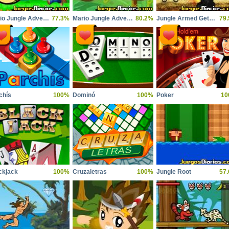
Mario Jungle Adventure 2
77.3%
Mario Jungle Adventure
80.2%
Jungle Armed Getaway
79
chís
100%
Dominó
100%
Poker
10
ckjack
100%
Cruzaletras
100%
Jungle Root
57