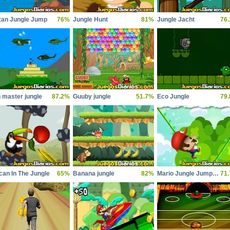
zan Jungle Jump
76%
Jungle Hunt
81%
Jungle Jacht
76
 master jungle
87.2%
Guuby jungle
51.7%
Eco Jungle
79
can In The Jungle
65%
Banana jungle
82%
Mario Jungle Jumping
71