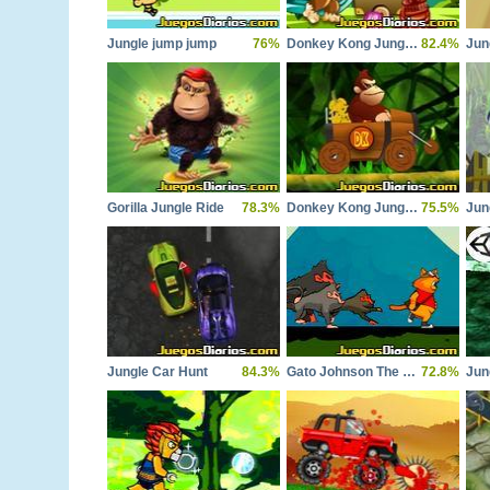
Jungle jump jump
76%
Donkey Kong Jungle Ball
82.4%
Jun
Gorilla Jungle Ride
78.3%
Donkey Kong Jungle Ride
75.5%
Jun
Jungle Car Hunt
84.3%
Gato Johnson The Jungle Jewel
72.8%
Jun