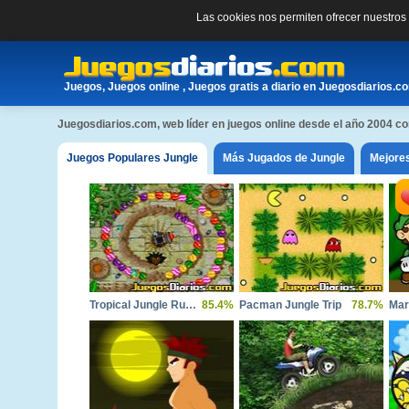
Las cookies nos permiten ofrecer nuestro
Juegos, Juegos online , Juegos gratis a diario en Juegosdiarios.c
Juegosdiarios.com, web líder en juegos online desde el año 2004 
Juegos Populares Jungle
Más Jugados de Jungle
Mejores
Tropical Jungle Rumble
85.4%
Pacman Jungle Trip
78.7%