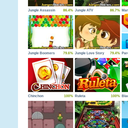
Jungle Assassin
86.4%
Jungle ATV
86.7%
Jungle Boomers
79.6%
Jungle Love Story
79.4%
Par
Chinchon
100%
Ruleta
100%
Bla