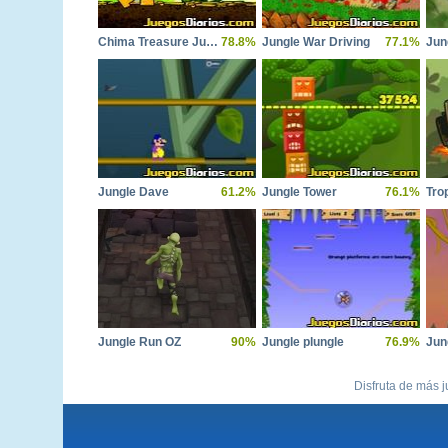
Chima Treasure Jungle
78.8%
Jungle War Driving
77.1%
Jun
Jungle Dave
61.2%
Jungle Tower
76.1%
Jungle Run OZ
90%
Jungle plungle
76.9%
Jun
Disfruta de más j