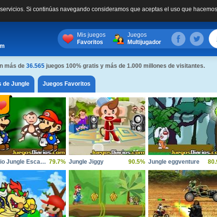
s servicios. Si continúas navegando consideramos que aceptas el uso que hacemos
Mis juegos
Juegos
Favoritos
Multijugador
om
con más de
36.565
juegos 100% gratis y más de 1.000 millones de visitantes.
 de Jungle
Juegos Favoritos
Mario Jungle Escape 2
79.7%
Jungle Jiggy
90.5%
Jungle eggventure
80