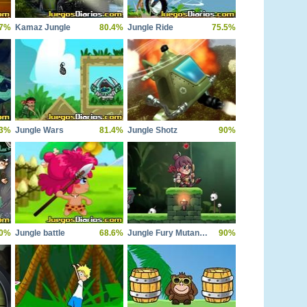
.7%
Kamaz Jungle
80.4%
Jungle Ride
75.5%
3%
Jungle Wars
81.4%
Jungle Shotz
90%
0%
Jungle battle
68.6%
Jungle Fury Mutant Rhino Mayhem
90%