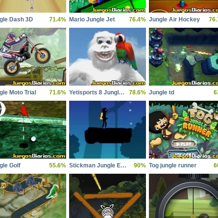
gle Dash 3D
71.4%
Mario Jungle Jet
76.4%
Jungle Air Hockey
76
gle Moto Trial
71.6%
Yetisports 8 Jungle Swing
78.6%
Jungle td
6
gle Golf
55.6%
Stickman Jungle Escape
90%
Tog jungle runner
6