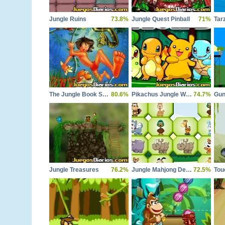
Jungle Ruins
73.8%
Jungle Quest Pinball
71%
Tar
The Jungle Book Sega
80.6%
Pikachus Jungle World
74.7%
Gun
Jungle Treasures
76.2%
Jungle Mahjong Deluxe
72.5%
Tou