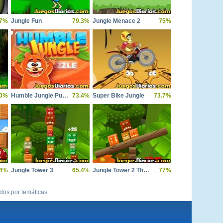
.7%
Jungle Fun
79.3%
Jungle Menace 2
75%
0%
Humble Jungle Puzzle
73.4%
Super Bike Jungle
73.7%
.4%
Jungle Tower 3
65.4%
Jungle Tower 2 The Balancer
77%
ídos por temáticas