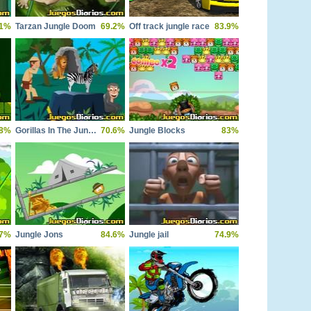
.1%
Tarzan Jungle Doom
69.2%
Off track jungle race
83.9%
.8%
Gorillas In The Jungle
70.6%
Jungle Blocks
83%
.7%
Jungle Jons
84.6%
Jungle jail
74.9%