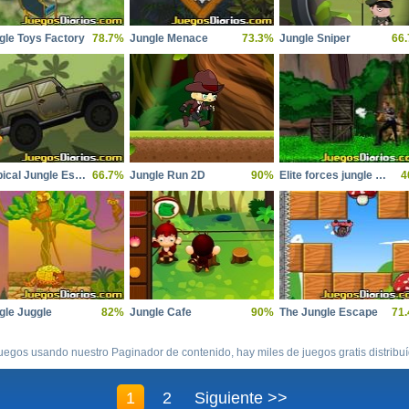
gle Toys Factory
78.7%
Jungle Menace
73.3%
Jungle Sniper
66
Tropical Jungle Escape
66.7%
Jungle Run 2D
90%
Elite forces jungle mission
4
gle Juggle
82%
Jungle Cafe
90%
The Jungle Escape
71
uegos usando nuestro Paginador de contenido, hay miles de juegos gratis distribu
1
2
Siguiente >>