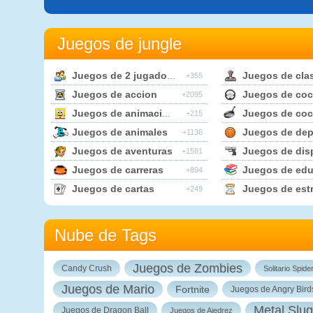
Juegos de jungle
Juegos de 2 jugadores
Juegos de cla
+355
Juegos de accion
Juegos de co
+2095
Juegos de animaciones
Juegos de coc
+215
Juegos de animales
Juegos de dep
+1136
Juegos de aventuras
Juegos de dis
+1581
Juegos de carreras
Juegos de educa
+894
Juegos de cartas
Juegos de estr
+249
Nube de Tags
Juegos de Zombies
Candy Crush
Solitario Spide
Juegos de Mario
Fortnite
Juegos de Angry Bird
Metal Slug
Juegos de Dragon Ball
Juegos de Ajedrez