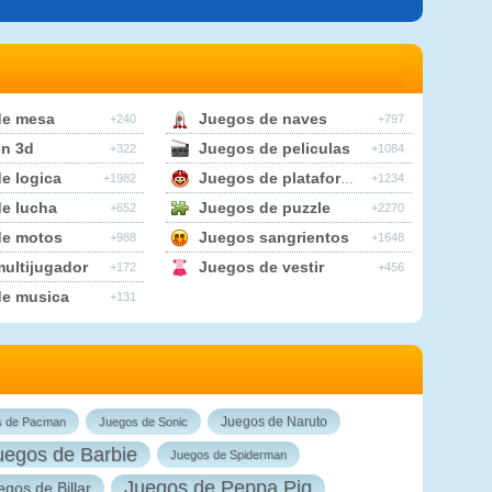
de mesa
Juegos de naves
+240
+797
n 3d
Juegos de peliculas
+322
+1084
e logica
Juegos de plataformas
+1982
+1234
e lucha
Juegos de puzzle
+652
+2270
de motos
Juegos sangrientos
+988
+1648
ultijugador
Juegos de vestir
+172
+456
de musica
+131
Juegos de Naruto
s de Pacman
Juegos de Sonic
uegos de Barbie
Juegos de Spiderman
Juegos de Peppa Pig
egos de Billar