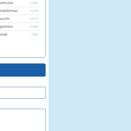
peliculas
+1084
plataformas
+1234
puzzle
+2270
grientos
+1648
estir
+456