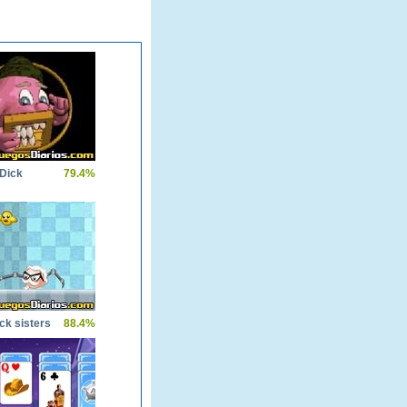
 Dick
79.4%
ck sisters
88.4%