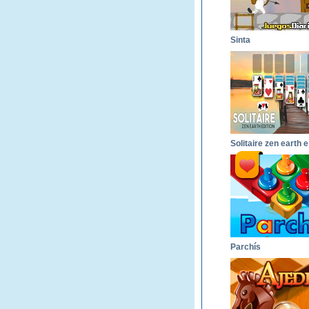
Sinta
So
Parchís