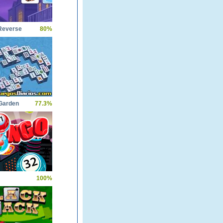
 Reverse
80%
Garden
77.3%
100%