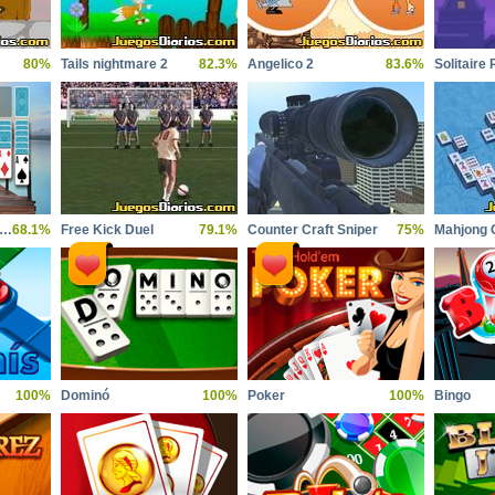
80%
Tails nightmare 2
82.3%
Angelico 2
83.6%
Solitaire
litaire zen earth edition
68.1%
Free Kick Duel
79.1%
Counter Craft Sniper
75%
Mahjong 
100%
Dominó
100%
Poker
100%
Bingo