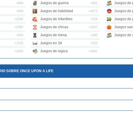
Juegos de guerra
Juegos de 
+894
+901
Juegos de habilidad
Juegos de 
+249
+4273
Juegos de infantiles
Juegos de 
+1545
+718
Juegos de chicas
Juegos san
+2382
+2257
Juegos de mesa
Juegos de v
+554
+240
Juegos en 3d
+1125
+322
Juegos de logica
+1832
+1982
IO SOBRE ONCE UPON A LIFE