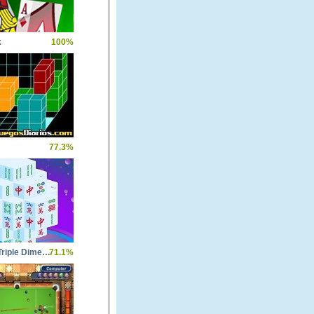
k
100%
77.3%
Mahjong Triple Dimensions
71.1%