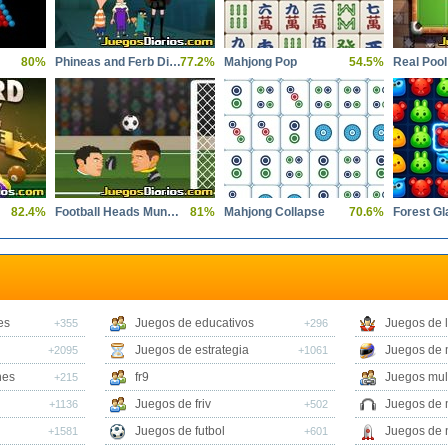
80%
Phineas and Ferb Dimension of Dooom
77.2%
Mahjong Pop
54.5%
Real Pool
82.4%
Football Heads Mundial 2014
81%
Mahjong Collapse
70.6%
es
Juegos de educativos
Juegos de 
+355
+296
Juegos de estrategia
Juegos de 
+2095
+1061
nes
fr9
Juegos mul
+215
Juegos de friv
Juegos de 
+1136
+502
Juegos de futbol
Juegos de 
+1581
+601