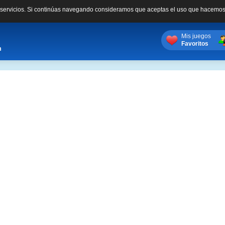
s servicios. Si continúas navegando consideramos que aceptas el uso que hacemos
Mis juegos
Favoritos
m