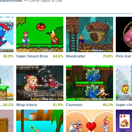
plataformas
>> Once Upon a Life
66.9%
Super Smash Bros
84.6%
Woodcutter
79.8%
Pick And
super chicken sisters
89.1%
Wrap Attack
81.9%
Caveman
86.3%
Super chi