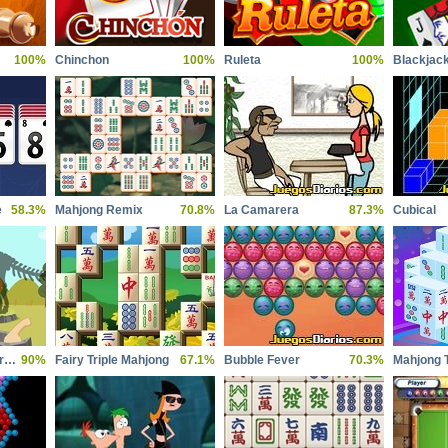
100%
Chinchon
100%
Ruleta
100%
Blackjac
e
58.3%
Mahjong Remix
70.8%
La Camarera
87.3%
Cubical
Dinosaur Games For Toddlers
90%
Fairy Triple Mahjong
67.1%
Bubble Fever
70.3%