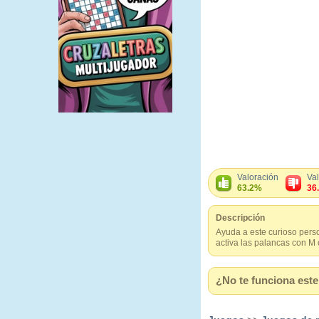
Valoración
Va
63.2%
36
Descripción
Ayuda a este curioso perso
activa las palancas con M 
¿No te funciona este 